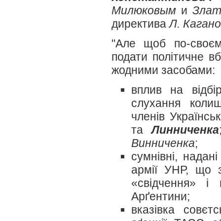
Милюковым
и
Злат
директива
Л. Каган
"Але щоб по-своєм
подати політичне вб
жодними засобами:
вплив на відбі
слухання коли
членів Українсь
та
Линниченка
Винниченка
;
сумнівні, надан
армії УНР, що 
«свідчення» і
Арґентини;
вказівка совєтс