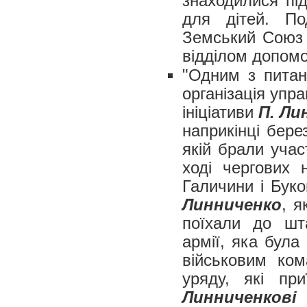
знаходилися пi
для дiтей. По
Земський Союз 
вiддiлом допом
"Одним з питан
органiзацiя упр
iнiцiативи
П. Ли
наприкiнцi бере
якiй брали уча
ходi чергових 
Галичини i Бук
Линниченко
, я
поїхали до шта
армiї, яка була
вiйськовим ком
уряду, якi пр
Линниченковi
в