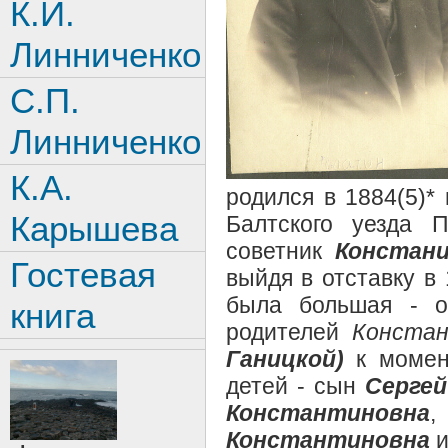
К.И.
Линниченко
С.П.
Линниченко
К.А.
родился в 1884(5)*
Карышева
Балтского уезда П
советник
Констани
Гостевая
выйдя в отставку в
была большая - 
книга
родителей
Констан
Ганицкой)
к момент
детей - сын
Серге
Константиновна
Константиновна