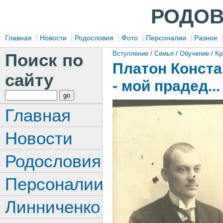
РОДОВ
|
|
|
|
|
Главная
Новости
Родословия
Фото
Персоналии
Разное
Вступление
/
Семья
/
Обучение
/
Кр
Поиск по
Платон Конста
сайту
- мой прадед...
Главная
Новости
Родословия
Персоналии
Линниченко