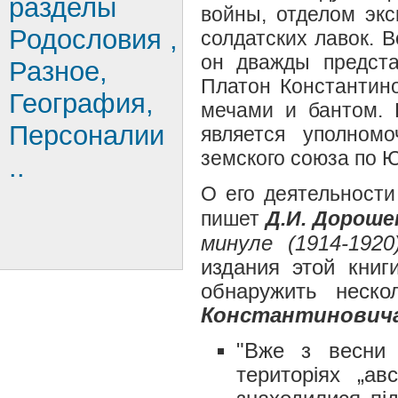
разделы
войны, отделом эк
Родословия ,
солдатских лавок. 
он дважды предста
Разное,
Платон Константино
География,
мечами и бантом. 
Персоналии
является уполномо
земского союза по 
..
О его деятельности
пишет
Д.И. Дороше
минуле (1914-1920
издания этой книг
обнаружить неск
Константинович
"Вже з весни 
територiях „ав