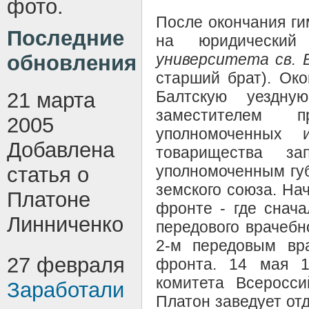
фото.
После окончания г
Последние
на юридический 
университета св. 
обновления
старший брат). Око
Балтскую уездну
21 марта
заместителем 
2005
уполномоченных 
Добавлена
товарищества за
уполномоченным губ
статья о
земского союза. На
Платоне
фронте - где снач
Линниченко
передового врачебн
2-м передовым вра
27 февраля
фронта. 14 мая 1
комитета Всеросси
Заработали
Платон заведует о