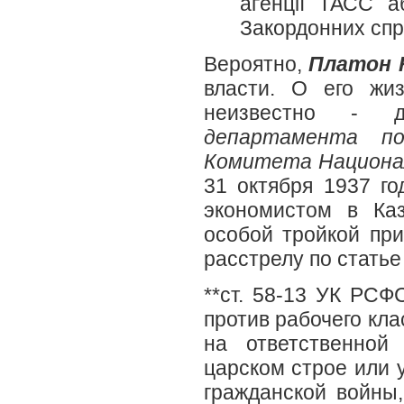
аґенції ТАСС 
Закордонних спр
Вероятно
,
Платон 
власти. О его жи
неизвестно - д
департамента п
Комитета Национал
31 октября 1937 го
экономистом в Ка
особой тройкой при
расстрелу по статье
**ст. 58-13 УК РСФ
против рабочего кл
на ответственной
царском строе или 
гражданской войны