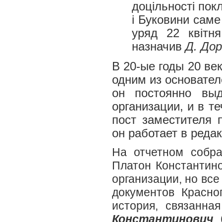
доцiльностi пок
i Буковини сам
уряд 22 квiтн
назначив
Д. До
В 20-ые годы 20 ве
одним из основателе
он постоянно вы
организации, и в т
пост заместителя 
он работает в реда
На отчетном собра
Платон Константино
организации, но все
документов Красно
история, связанн
Константинович
б