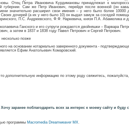
ановы. Отец Петра Ивановича Курдимановы принадлежал к малоросс
й губернии. Сам же Петр Иванович, перейдя после военной (он кав
емени значительно расширил свои имения – у него было более 10000 
 Своих дочерей (а их у него было 10) он выдал замуж за соседей поме
оринского, П.С. Андреевского, Ф.Ф. Наркевича, князя П.А. Абамелика и д
иколаевича Ганского и его супруги рождаются двойняшки – Варвара Петр
вич, а затем в 1837 и 1838 году Павел Петрович и Сергей Петрович.
 несколько позже
ного на основании нотариально заверенного документа - подтверждающе
 является Ефим Анатольевич Комаровский.
-то дополнительную информацию по этому роду свяжитесь, пожалуйста,
Хочу заранее поблагодарить всех за интерес к моему сайту и буду
ощью программы
Macromedia Dreamweaver MX
.