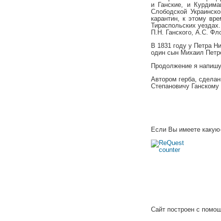
и Ганские, и Курдим
Слободской Украинско
карантин, к этому вр
Тираспольских уездах.
П.Н. Ганского, А.С. Фл
В 1831 году у Петра Н
один сын Михаил Петро
Продолжение я напишу
Автором герба, сделан
Степановичу Ганскому
Если Вы имеете какую
Сайт построен с пом