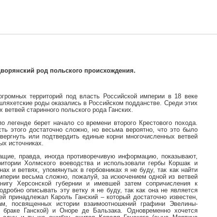
– Дворянский род польского происхождения.
громных территорий под власть Российской империи в 18 веке
шляхетские роды оказались в Российском подданстве. Среди этих
 ветвей старинного польского рода Ганских.
о легенде берет начало со времени второго Крестового похода.
сть этого достаточно сложно, но весьма вероятно, что это было
овергнуть или подтвердить единые корни многочисленных ветвей
ых источниках.
ащие, правда, иногда противоречивую информацию, показывают,
ритории Холмского воеводства и использовали гербы Коршак и
ах и ветвях, упомянутых в гербовниках я не буду, так как найти
мперии весьма сложно, пожалуй, за искючением одной из ветвей
книгу Херсонской губернии и имевшей затем сопричисления к
дробно описывать эту ветку я не буду, так как она не является
ей принадлежал Кароль Ганский – который достаточно известен,
ам, посвященных истории взаимоотношений графини Эвелины-
 браке Ганской) и Оноре де Бальзака. Одновременно хочется