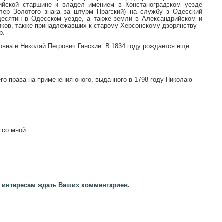
ийской старшине и владел имением в Констаноградском уезде
алер Золотого знака за штурм Прагский) на службу в Одесский
десятин в Одесском уезде, а также земли в Александрийском и
щиков, также принадлежавших к старому Херсонскому дворянству –
р.
овна и Николай Петрович Ганские. В 1834 году рождается еще
го права на применения оного, выданного в 1798 году Николаю
 со мной.
 с интересам ждать Ваших комментариев.