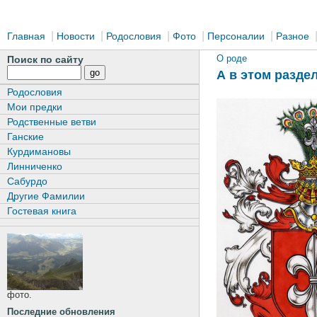
|
|
|
|
|
Главная
Новости
Родословия
Фото
Персоналии
Разное
О роде
Поиск по сайту
А в этом раздел
Родословия
Мои предки
Родственные ветви
Ганские
Курдимановы
Линниченко
Сабурдо
Другие Фамилии
Гостевая книга
фото.
Последние обновления