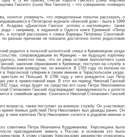
т одну и ту же ошибку, считая Кароля Ганского (сына Мартина
ацлава Ганского (сына Яна Ганского) – что совершенно очевидно
ва, хочется упоминуть, что определенные попытки рассказать о
 издававшемся в Пятигорске журнале «Бекский дом» - была в 1999
Ю.А. Асадова
«Династия Ганских: истоки и настоящее»
, также
 рода – например, в изданной в Одессе книге Ереминой
«Петр
я»
, в которой рассказано о семье Варвары Петровны Соколовой-
ов по разным причинам не показали достаточно полно родословие
анский родился в польской шляхетской семье в Кременецком уезде
посольстве, сопровождавшем во Францию – ее будущую королеву
далось, известно лишь, что он умер оставив малолетнего сына
анский, закончив образование в Кременце, поступил на службу в
Люблинском воеводстве, он женился. В 1783 году по болезни он
я в Херсонской губернии в своем имении в Тираспольском уезде,
 крестьян из Польши). В 1786 году у него рождается сын Петр
щен уже в православной вере. В этот же период Николай Ганский
1832 года, когда будет на средства его сына Петра Николаевича
колай Степанович Ганский подтверждает принадлежность к шляхте
нится в семейном архиве. Скончался Николай Степанович Ганский
него возраста, также поступает на военную службу. Он участвовал
 Во время боевых действий Петр Николаевич был дважды ранен. Он
году в чине капитана Петр Николаевич селится в родовом имении и
кого советника Петра Ивановича Курдиманова. Херсонщина была
после присоединения земель к России, в основном это были
ворянством. К этому старому Херсонскому дворянству относились