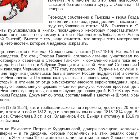
заметить, что многие из этих книг повторяю
Ганского) братом первого супруга Эвелины – В
неверно.
Переходя собственно к Ганским – герба Гозда
генеалогии этого рода уже делались, скажем в
году опубликована статья М.Б. Ганского и 
ты публиковались в книгах, посвященных некоторым представителям
роме того, нельзя не упоминуть о книге Василенко
«Любовь моя, Росси
ой Ганской). Вместе с тем, надо отметить, что авторы этих материал
яд неточностей, которые я надеюсь исправить.
да начинается с Николая Степановича Ганского (1752-1810). Николай Г
оеводства. Его отец Стефан Ганский, согласно легенде, участвовал 
товерных сведений о Стефане Ганском, к сожалению найти пока не у
деда Яна Ганского и бабушки Францишки Ганской. Николай Степанович Г
 и кавалера Чернышова в 1777 году прапорщиком. Будуче на службе в 
чине поручика (поклявшись быть в вечном России подданстве) и селитс
ни Николаевка и Петровка (как указывают справочники, переселением
оторый, в отличие от отца римско-католического вероисповедания, кре
первую православную церковь – Свято-Троицкую, которая простоит до 
 Николаевскую церковь, сохранившуюся до наших дней. В 1798 году Ни
ербом Гоздава. Документ об этом, составленный в местечке Шпола, хра
ении.
ий (1786-1854), как и требовали законы того времени, достигнув 20 лет
не, а затем в войне 1812 года и в заграничном походе 1813-1814 года.
 св. Станислава 3 ст. и св. Владимира 4 ст. Выйдя в отставку в 1816 
озяйством.
ся на Елизавете Петровне Курдимановой, дочери помещика, коллежс
перии – и те дворяне, которые поселились на этих землях сразу 
ы – к 20-м годам 19-го столетия стали считаться старым Херсонским д