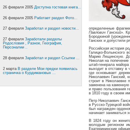
26 февраля 2005
Доступна гостевая книга
...
26 февраля 2005
Работает раздел Фото...
определенные фрагмен
27 февраля
Заработал и раздел новости...
Павлович Ганский»
. К
Бородкиной (урожденн
27 февраля
Заработали разделы
Ганских и допустили р
Родословия , Разное, География,
Персоналии ..
Российская история ро
Галицко-Волынского в
Марию Лещинскую. Дос
28 февраля
Заработал и раздел Ссылки ...
Николая на попечение 
штаб-генерала майора
выходит в отставку в 
2 марта
В разделе
Мои предки
появилась
где основывает дерев
страничка о
Курдимановых
...
Николаевич Ганский, к
строит в Николаевке 
заменена на каменную
и право пользования г
в 1810 году в своем им
Петр Николаевич Ганск
в Русско-Турецкой вой
был награжден орденом
начинает заниматься х
В 1824 году он женит
молодым регионом им
Екатерининские офицер