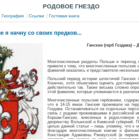
РОДОВОЕ ГНЕЗДО
|
|
|
География
Ссылки
Гостевая книга
е я начну со своих предков...
Ганские (герб Гоздава) 
Многочисленные разделы Польши и переход о
привели к тому, что многочисленные польские 
фамилий оказались и представители нескольких
Польский период истории шляхтичей Ганских п
Конечно, хотя объективно оценить достоверно
действительно так. Также весьма сложно опр
этой фамилии, которые упоминаются в различн
Многочисленные польские гербовники, содерж
что в 14-15 веках Ганские проживали на тер
Гоздава. Останавливаться на отдельных персон
связь с родами проживавшими в российской и
Коршак-Ганских, внесенных в родословную 
дворянству Волынской и Киевской губерний. По
целью данной статьи – лишь упомяну, что к н
благодаря многочисленным книгам и фильм
Констанции Адамовны Ржевусской (в первом