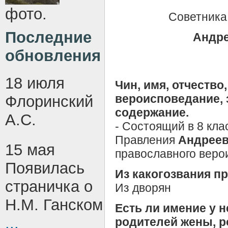
фото.
Советника
Последние
Андре
обновления
18 июля
Чин, имя, отчество
вероисповедание, 
Флоринский
содержание.
А.С.
- Состоящий в 8 кла
Правления
Андреев
15 мая
православного веро
Появилась
Из какогозвания пр
страничка о
Из дворян
Н.М. Ганском
Есть ли имение у н
...
родителей жены, р