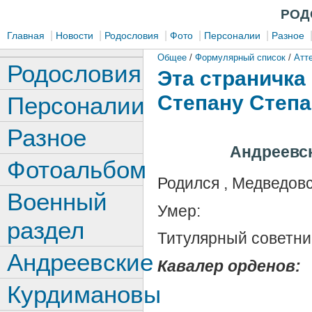
РОД
|
|
|
|
|
Главная
Новости
Родословия
Фото
Персоналии
Разное
Общее
/
Формулярный список
/
Атт
Родословия
Эта страничка
Степану Степан
Персоналии
Разное
Андреевск
Фотоальбом
Родился , Медведовс
Военный
Умер:
раздел
Титулярный советни
Андреевские
Кавалер орденов:
Курдимановы