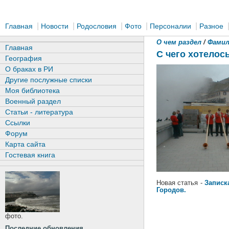
|
|
|
|
|
Главная
Новости
Родословия
Фото
Персоналии
Разное
О чем раздел
/
Фамил
Главная
С чего хотелось
География
О браках в РИ
Другие послужные списки
Моя библиотека
Военный раздел
Статьи - литература
Ссылки
Форум
Карта сайта
Гостевая книга
Новая статья -
Записк
Городов.
фото.
Последние обновления