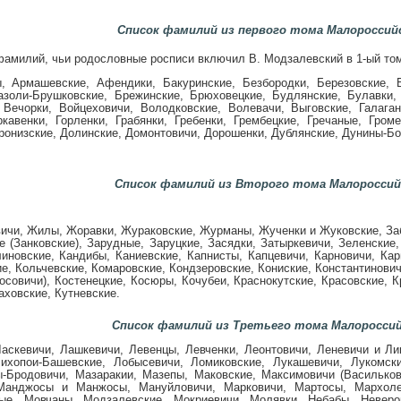
Список фамилий из первого тома Малороссий
фамилий, чьи родословные росписи включил В. Модзалевский в 1-ый то
, Армашевские, Афендики, Бакуринские, Безбородки, Березовские, 
азоли-Брушковские, Брежинские, Брюховецкие, Будлянские, Булавки, 
 Вечорки, Войцеховичи, Володковские, Волевачи, Выговские, Галаганы
ркавенки, Горленки, Грабянки, Гребенки, Грембецкие, Гречаные, Гром
онизские, Долинские, Домонтовичи, Дорошенки, Дублянские, Дунины-Бо
Список фамилий из Второго тома Малороссий
ичи, Жилы, Жоравки, Жураковские, Журманы, Жученки и Жуковские, Заб
е (Занковские), Зарудные, Заруцкие, Засядки, Затыркевичи, Зеленские
иновские, Кандибы, Каниевские, Капнисты, Капцевичи, Карновичи, Кар
е, Кольчевские, Комаровские, Кондзеровские, Кониские, Константинович
осовичи), Костенецкие, Косюры, Кочубеи, Краснокутские, Красовские, 
аховские, Кутневские.
Список фамилий из Третьего тома Малороссий
Ласкевичи, Лашкевичи, Левенцы, Левченки, Леонтовичи, Леневичи и Ли
ихопои-Башевские, Лобысевичи, Ломиковские, Лукашевичи, Лукомски
-Бродовичи, Мазаракии, Мазепы, Маковские, Максимовичи (Васильковс
Манджосы и Манжосы, Мануйловичи, Марковичи, Мартосы, Мархоле
ые, Мовчаны, Модзалевские, Мокриевичи, Молявки, Небабы, Неверов