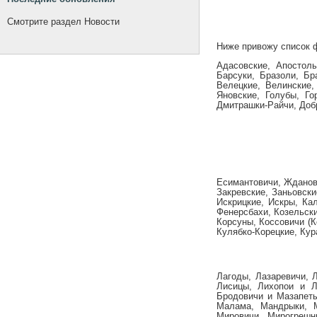
Смотрите раздел Новости
Ниже привожу список 
Адасовские, Апостолы
Барсуки, Бразоли, Бр
Велецкие, Велинские,
Яновские, Голубы, Го
Дмитрашки-Райчи, Добр
Есимантовичи, Жданов
Закревские, Заньовски
Искрицкие, Искры, Кал
Фенерсбахи, Козельски
Корсуны, Коссовичи (К
Кулябко-Корецкие, Кур
Лагоды, Лазаревичи, 
Лисицы, Лихопои и Л
Бродовичи и Мазапеты
Малама, Мандрыки, 
Мировичи, Мирогрешн