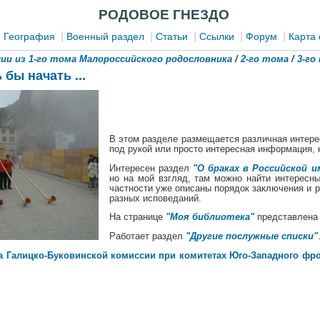
РОДОВОЕ ГНЕЗДО
|
|
|
|
|
|
География
Военный раздел
Статьи
Ссылки
Форум
Карта 
ии из 1-го тома Малороссийского родословника
/
2-го тома
/
3-го
 бы начать ...
В этом разделе размещается различная интерес
под рукой или просто интересная информация,
Интересен раздел
"О браках в Российской и
но на мой взгляд, там можно найти интересн
частности уже описаны порядок заключения и р
разных исповеданий.
На странице
"Моя библиотека"
представлена 
Работает раздел
"Другие послужные списки"
а Галицко-Буковинской комиссии при комитетах Юго-Западного фро