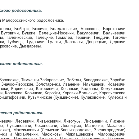
ского родословника
.
м Малороссийского родословника.
Берлы, Бобыри, Божичи, Болдаковские, Бороздны, Бороховичи,
Бутовичи, Буцкие, Белецкие-Носенки, Вакуловичи, Валькевичи,
, Галенковские, Галецкие, Гамалеи, Герцики, Гнедичи, Гоголь-
еки, Губчицы, Гудовичи, Гулаки, Дараганы, Дворецкие, Деркачи,
рковские, Дыздаревы.
ского родословника
.
оровские, Тимченки-Заборовские, Забелы, Заводовские, Заройки,
, Значко-Яворские, Золотаренки, Иваненки, Ильяшенки, Исаевичи,
пеки, Карпинские, Катериничи, Кованьки, Кодинцы, Кожуховские-
и, Корецкие, Корицкие, Коробки, Коровки-Вольские, Коропчевские,
Криштафовичи, Кузьминские (Кузминские), Кулаковские, Кулебки и
ского родословника.
невичи, Лесевичи, Лизанкевичи, Лизогубы, Лисаневичи, Лисенки,
е, Лукьяновичи, Лесеневичи, Лесницкие, Магденки, Мазапеты,
кие), Максимовичи (Левченки-Звенигородские, Звенигородские),
нки и Михайленки, Масюковы, Миклашевские, Милорадовичи,
ские, Немировичи-Данченки, Нестелеи, Новаковичи, Новицкие,