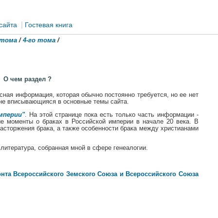
|
сайта
Гостевая книга
 тома
/
4-го тома
/
О чем раздел ?
ная информация, которая обычно постоянно требуется, но ее нет
 не вписывающияся в основные темы сайта.
мперии"
. На этой странице пока есть только часть информации -
ые моменты о браках в Российской империи в начале 20 века. В
асторжения брака, а также особенности брака между христианами
литература, собранная мной в сфере генеалогии.
.
нта Всероссийского Земского Союза и Всероссийского Союза