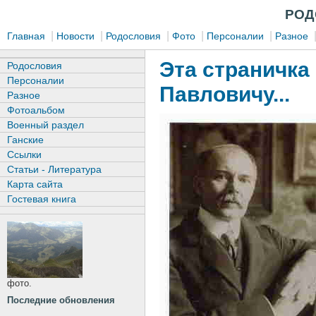
РОД
|
|
|
|
|
Главная
Новости
Родословия
Фото
Персоналии
Разное
Эта страничка
Родословия
Персоналии
Павловичу...
Разное
Фотоальбом
Военный раздел
Ганские
Ссылки
Статьи - Литература
Карта сайта
Гостевая книга
фото.
Последние обновления