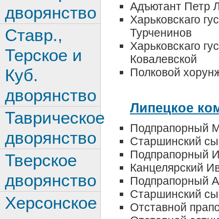
Адъютант Петр 
дворянство
Харьковскаго гу
Ставр.,
Турченинов
Харьковскаго гу
Терское и
Ковалевской
Куб.
Полковой хорун
дворянство
Липецкое ко
Таврическое
Подпрапорный М
дворянство
Старшинский сы
Подпрапорный И
Тверское
Канцелярский И
дворянство
Подпрапорный А
Старшинский сы
Херсонское
Отставной прап