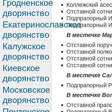
Гродненское
Коллежский асе
дворянство
Отставной сотни
Подпрапорный И
Екатеринославское
Подпрапорный И
дворянство
В местечке Ма
Калужское
Отставной поруч
Отставной полко
дворянство
Отставной сотн
Отставной сотни
Киевское
В местечке Са
дворянство
Подпрапорный Р
Московское
В местечке Вол
дворянство
Отставной прап
Пензенское
Подпрапорный В