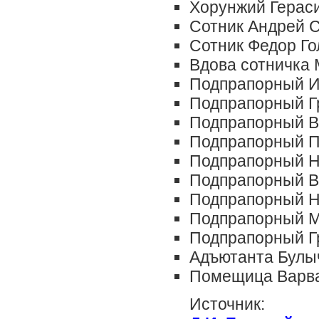
Хорунжий Герас
Сотник Андрей 
Сотник Федор Го
Вдова сотничка
Подпрапорный И
Подпрапорный Г
Подпрапорный В
Подпрапорный П
Подпрапорный Н
Подпрапорный В
Подпрапорный Н
Подпрапорный М
Подпрапорный Г
Адъютанта Булы
Помещица Варв
Источник: