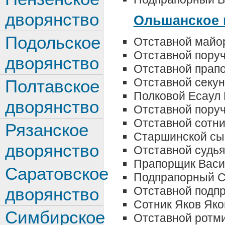
дворянство
Ольшанское 
Подольское
Отставной майо
Отставной поруч
дворянство
Отставной прапо
Отставной секу
Полтавское
Полковой Есаул 
дворянство
Отставной поруч
Отставной сотни
Рязанское
Старшинской сы
дворянство
Отставной судья
Прапорщик Васи
Саратовское
Подпрапорный С
Отставной подп
дворянство
Сотник Яков Яко
Симбирское
Отставной ротм