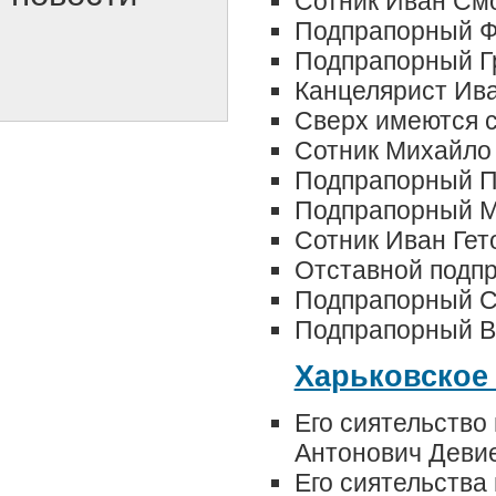
Сотник Иван См
Подпрапорный Ф
Подпрапорный Г
Канцелярист Ив
Сверх имеются с
Сотник Михайло
Подпрапорный П
Подпрапорный М
Сотник Иван Гет
Отставной подп
Подпрапорный С
Подпрапорный В
Харьковское
Его сиятельство
Антонович Деви
Его сиятельства