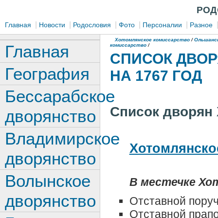
РОД
|
|
|
|
|
Главная
Новости
Родословия
Фото
Персоналии
Разное
Хотомлянское комиссарство
/
Ольшанс
Главная
комиссарство
/
СПИСОК ДВО
География
НА 1767 ГОД
Бессарабское
Список дворян 
дворянство
Владимирское
Хотомлянско
дворянство
Волынское
В местечке Хо
дворянство
Отставной пору
Отставной прап