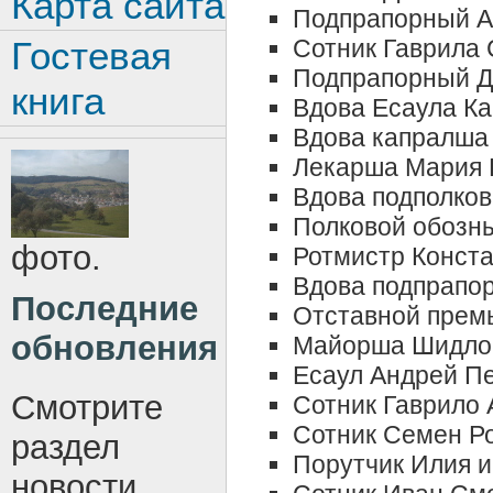
Карта сайта
Подпрапорный А
Сотник Гаврила
Гостевая
Подпрапорный Д
книга
Вдова Есаула К
Вдова капралша
Лекарша Мария 
Вдова подполко
Полковой обозн
фото.
Ротмистр Конста
Вдова подпрапо
Последние
Отставной прем
обновления
Майорша Шидло
Есаул Андрей П
Смотрите
Сотник Гаврило 
Сотник Семен Р
раздел
Порутчик Илия 
новости