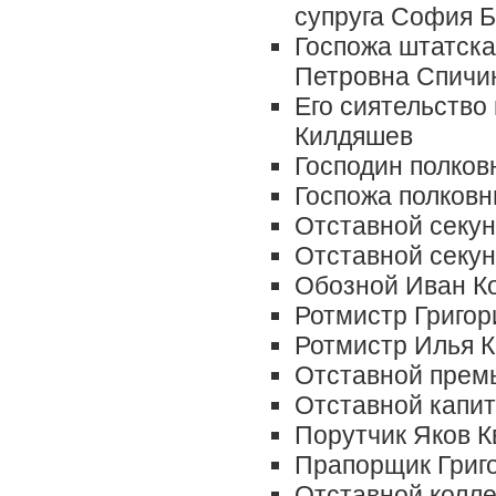
супруга София 
Госпожа штатска
Петровна Спичи
Его сиятельство
Килдяшев
Господин полков
Госпожа полковн
Отставной секу
Отставной секу
Обозной Иван К
Ротмистр Григор
Ротмистр Илья К
Отставной прем
Отставной капи
Порутчик Яков К
Прапорщик Григо
Отставной колл