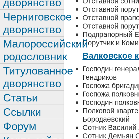
дворянство
Отставной сотни
Отставной порут
Черниговское
Отставной прап
Отставной порут
дворянство
Подпрапорный Е
Малороссийский
Порутчик и Коми
родословник
Валковское 
Титулованное
Господин генер
Гендриков
дворянство
Госпожа бригад
Госпожа полков
Статьи
Господин полков
Ссылки
Полковой кварте
Бородаевский
Форум
Сотник Василий
Сотник Демьян 