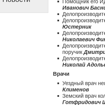
Помощник его И
Иванович Басн
Делопроизводит
Делопроизводит
Юстерник
Делопроизводите
Николаевич Фи
Делопроизводит
поручик
Дмитри
Делопроизводит
Николай Адоль
Врачи
Уездный врач н
Клименов
Земский врач ко
Готфридович 