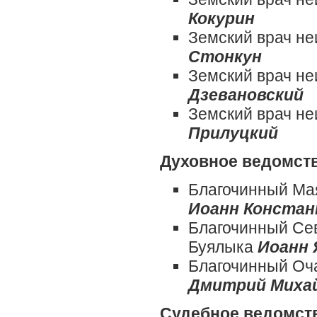
Кокурин
Земский врач н
Стонкун
Земский врач н
Дзевановский
Земский врач н
Прилуцкий
Духовное ведомст
Благочинный Мая
Иоанн Констан
Благочинный Сев
Буялыка
Иоанн 
Благочинный Оча
Дмитрий Миха
Судебное ведомст