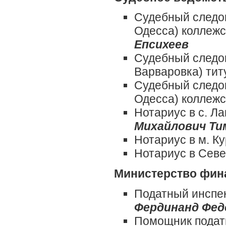
Судебный следова
Одесса) коллеж
Епсихеев
Судебный следов
Варваровка) ти
Судебный следова
Одесса) коллежс
Нотариус в с. Л
Михайлович Ти
Нотариус в м. К
Нотариус в Сев
Министерство фин
Податный инспек
Фердинанд Фед
Помощник податн