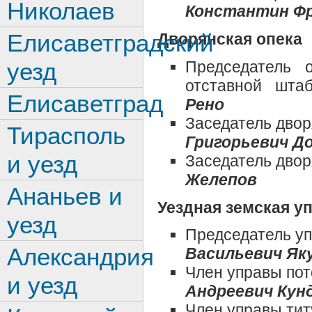
Николаев
Константин Фр
Елисаветградский
Дворянская опека
Председатель 
уезд
отставной шта
Елисаветград
Рено
Заседатель двор
Тирасполь
Григорьевич Д
и уезд
Заседатель двор
Желепов
Ананьев и
Уездная земская у
уезд
Председатель уп
Александрия
Васильевич Як
Член управы по
и уезд
Андреевич Кун
Член управы ти