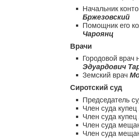
Начальник конт
Бржезовский
Помощник его к
Чароянц
Врачи
Городовой врач
Эдуардович Та
Земский врач
Мо
Сиротский суд
Председатель суд
Член суда купец
Член суда купец
Член суда меща
Член суда меща