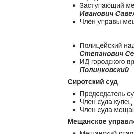
Заступающий ме
Иванович Саве
Член управы м
Полицейский на
Степанович Се
ИД городского в
Полинковский
Сиротский суд
Председатель с
Член суда купец
Член суда меща
Мещанское управл
Мещанский ста