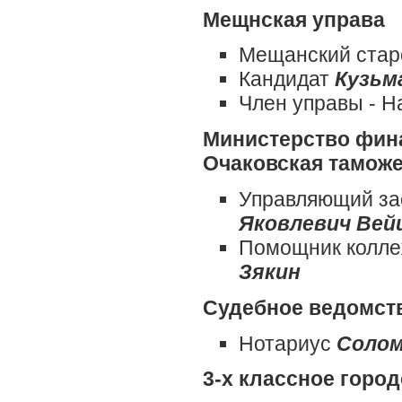
Мещнская управа
Мещанский ста
Кандидат
Кузьм
Член управы - 
Министерство фин
Очаковская таможе
Управляющий за
Яковлевич Вей
Помощник колле
Зякин
Судебное ведомст
Нотариус
Солом
3-х классное горо