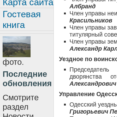
Карта сайта
Албранд
Гостевая
Член управы не
Красильников
книга
Член управы за
титулярный сов
Член управы зем
Александр Кар
Уездное по воинск
фото.
Председатель
Последние
дворянства о
обновления
Александрович
Управление Одесск
Смотрите
Одесский уездны
раздел
Григорьевич П
Новости