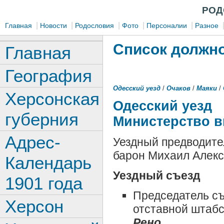
РОД
|
|
|
|
|
Главная
Новости
Родословия
Фото
Персоналии
Разное
Список должно
Главная
География
Одесский уезд
/
Очаков
/
Маяки
/
Херсонская
Одесский уезд
губерния
Министерство в
Адрес-
Уездный предводите
барон Михаил Алекс
Календарь
Уездный съезд
1901 года
Председатель съ
Херсон
отставной штаб
Рено