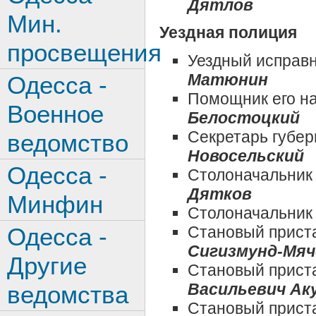
Дятлов
Мин.
Уездная полиция
просвещения
Уездный исправ
Матюнин
Одесса -
Помощник его н
Военное
Белостоцкий
Секретарь губер
ведомство
Новосельский
Одесса -
Столоначальник
Дятков
Минфин
Столоначальник 
Одесса -
Становый приста
Сигизмунд-Мяч
Другие
Становый приста
Васильевич Ак
ведомства
Становый приста