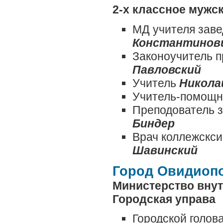
2-х классное мужс
МД учителя зав
Константинов
Законоучитель 
Павловский
Учитель
Никола
Учитель-помощ
Преподователь 
Биндер
Врач коллежскси
Шавинский
Город Овидиоп
Министерство внут
Городская управа
Городской голов