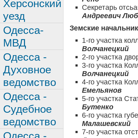
Херсонский
Секретарь отсь
уезд
Андреевич Люб
Земские начальни
Одесса-
1-го участка ко
МВД
Волчанецкий
Одесса -
2-го участка дв
3-го участка Ко
Духовное
Волчанецкий
ведомство
4-го участка Ко
Емельянов
Одесса -
5-го участка Ст
Бутенко
Судебное
6-го участка гу
ведомство
Малашевский
7-го участка от
Одесса -