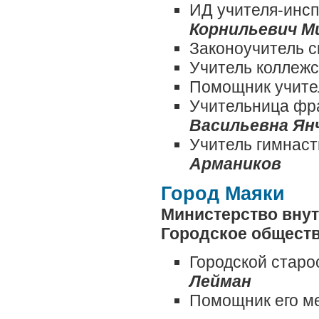
ИД учителя-инсп
Корнильевич М
Законоучитель 
Учитель коллежс
Помощник учит
Учительница фра
Васильевна Ян
Учитель гимнаст
Армаников
Город Маяки
Министерство внут
Городское общест
Городской старо
Лейман
Помощник его 