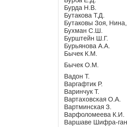
Бурба Е.Д.
Бурда Н.В.
Бутакова Т.Д.
Бутаковы Зоя, Нина
Бухман С.Ш.
Бурштейн Ш.Г.
Бурьянова А.А.
Бычек К.М.
Бычек О.М.
Вадон Т.
Варгафтик Р.
Варинчук Т.
Вартаховская О.А.
Вартминская З.
Варфоломеева К.И.
Варшаве Шифра-ган