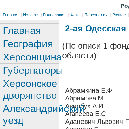
Ро
|
|
|
|
|
Главная
Новости
Родословия
Фото
Персоналии
Разное
2-ая Одесская
Главная
География
(По описи 1 фон
области)
Херсонщина
Губернаторы
Херсонское
Абрамкина Е.Ф.
дворянство
Абрамова М.
Авербух А.И.
Александрийский
Агапеева Е.С.
уезд
Аданевич-Львович-Г