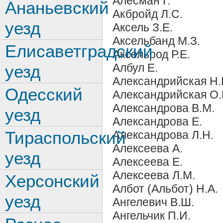
Алесман Г.
Ананьевский
Акбройд Л.С.
уезд
Аксель З.Е.
Аксельбанд М.З.
Елисаветградский
Аксельрод Р.Е.
Албул Е.
уезд
Александрийская Н.
Одесский
Александрийская О.
Александрова В.М.
уезд
Александрова Е.
Тираспольский
Александрова Л.Н.
Алексеева А.
уезд
Алексеева Е.
Алексеева Л.М.
Херсонский
Албот (Альбот) Н.А.
уезд
Ангелевич В.Ш.
Ангельчик П.И.