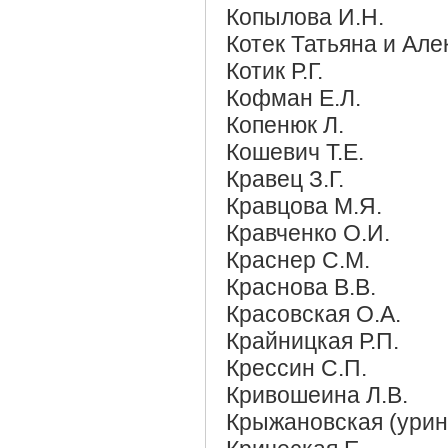
Копылова И.Н.
Котек Татьяна и Алек
Котик Р.Г.
Кофман Е.Л.
Копенюк Л.
Кошевич Т.Е.
Кравец З.Г.
Кравцова М.Я.
Кравченко О.И.
Краснер С.М.
Краснова В.В.
Красовская О.А.
Крайницкая Р.П.
Крессин С.П.
Кривошеина Л.В.
Крыжановская (урино