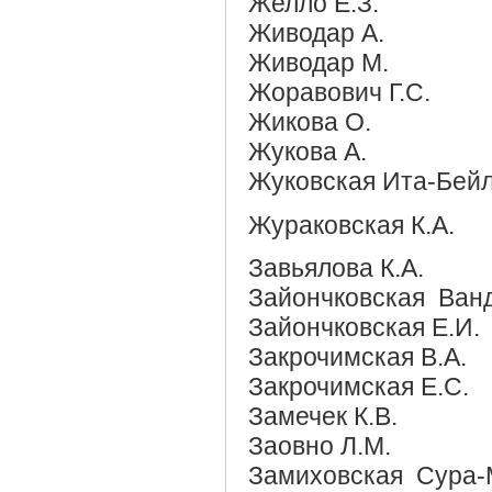
Желло Е.З.
Живодар А.
Живодар М.
Жоравович Г.С.
Жикова О.
Жукова А.
Жуковская Ита-Бейл
Жураковская К.А.
Завьялова К.А.
Зайончковская Ванд
Зайончковская Е.И.
Закрочимская В.А.
Закрочимская Е.С.
Замечек К.В.
Заовно Л.М.
Замиховская Сура-