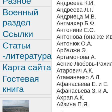
Разное
Андреева К.И.
Андреева Л.Г.
Военный
Андриеца М.В.
раздел
Антмахер Б.Ф.
Антонини Е.С.
Ссылки
Антонова (она же И
Антонюк О.А.
Статьи
Арбалжи Э.
-литература
Артамонова А.
Аснис Любовь-Рахил
Карта сайта
Атарович А.К.
Гостевая
Атаманенко А.Л.
Афанасьева Е. и Е.
книга
Афанасьева З. и А.
Ахрап А.К.
Айзина П.Я.