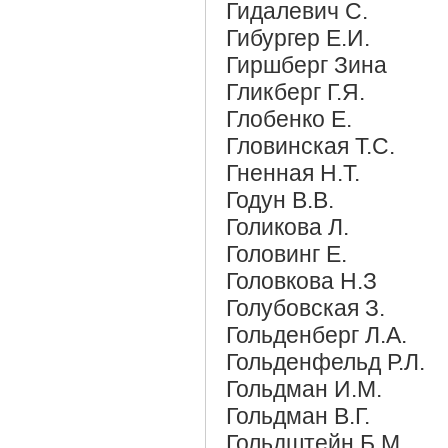
Гидалевич С.
Гибургер Е.И.
Гиршберг Зина
Гликберг Г.Я.
Глобенко Е.
Гловинская Т.С.
Гненная Н.Т.
Годун В.В.
Голикова Л.
Головинг Е.
Головкова Н.З
Голубовская З.
Гольденберг Л.А.
Гольденфельд Р.Л.
Гольдман И.М.
Гольдман В.Г.
Гольдштейн Б.М.