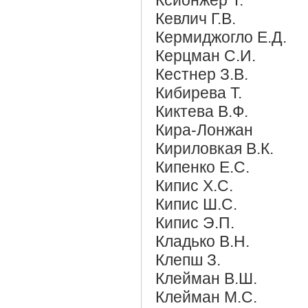
Кевлич Г.В.
Кермиджогло Е.Д.
Керцман С.И.
Кестнер З.В.
Кибирева Т.
Киктева В.Ф.
Кира-Лонжан
Кириловкая В.К.
Кипенко Е.С.
Кипис Х.С.
Кипис Ш.С.
Кипис Э.П.
Кладько В.Н.
Клепш З.
Клейман В.Ш.
Клейман М.С.