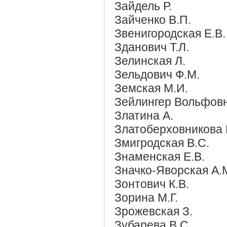
Зайдель Р.
Зайченко В.П.
Звенигородская Е.В.
Зданович Т.Л.
Зелинская Л.
Зельдович Ф.М.
Земская М.И.
Зейлингер Вольфов
Златина А.
Златоберховникова 
Змигродская В.С.
Знаменская Е.В.
Значко-Яворская А.
Зонтович К.В.
Зорина М.Г.
Зрожевская З.
Зубарева В.С.