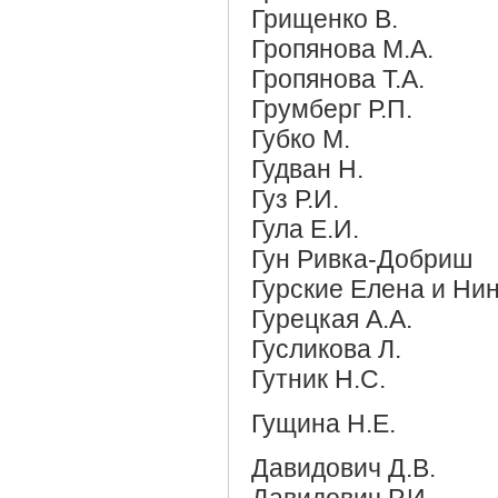
Грищенко В.
Гропянова М.А.
Гропянова Т.А.
Грумберг Р.П.
Губко М.
Гудван Н.
Гуз Р.И.
Гула Е.И.
Гун Ривка-Добриш
Гурские Елена и Ни
Гурецкая А.А.
Гусликова Л.
Гутник Н.С.
Гущина Н.Е.
Давидович Д.В.
Давидович Р.И.