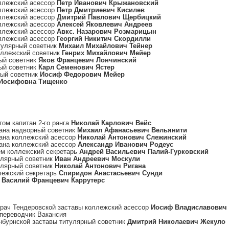
ллежский асессор
Петр Иванович Крыжановский
ллежский асессор
Петр Дмитриевич Кисилев
ллежский асессор
Дмитрий Павлович Щербицкий
ллежский асессор
Алексей Яковлевич Андреев
ллежский асессор
Авкс. Назарович Розмарицын
ллежский асессор
Георгий Никитич Скордилли
тулярный советник
Михаил Михайлович Тейнер
оллежский советник
Генрих Михайлович Мейер
ый советник
Яков Францевич Лончинский
ый советник
Карл Семенович Ястер
ный советник
Иосиф Федорович Мейер
Иосифовна Тищенко
том капитан 2-го ранга
Николай Карлович Вейс
ана надворный советник
Михаил Афанасьевич Вельянити
ана коллежский асессор
Николай Антонович Слежинский
ана коллежский асессор
Александр Иванович Родеус
ем коллежский секретарь
Андрей Васильевич Палий-Гурковский
улярный советник
Иван Андреевич Москули
улярный советник
Николай Антонович Ригана
лежский секретарь
Спиридон Анастасьевич Сунди
а
Василий Францевич Каррутерс
врач Тендеровской заставы коллежский асессор
Иосиф Владиславович
 переводчик Вакансия
нбурнской заставы титулярный советник
Дмитрий Николаевич Жекуло