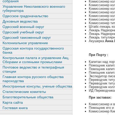
собрания
Комиссионер ко
Комиссионер ко
Управление Николаевского военнаго
Комиссионер ко
губернатора
Комиссионер ко
Одесское градоначальство
Комиссионер ко
Комиссионер ко
Духовныя ведомства
Комиссионер ти
Одесский военный округ
Штабс-лекарь к
Лекарь Надворн
Одесский учебный округ
Лекарь Надворн
Одесский таможенный округ
Лекарь титуляр
Акушерка
Анна 
Колониальное управление
Одесская контора государственного
банка
При Порту :
Контрольная палата и управление Акц.
Капитан над пор
Сборами и соляными промыслами
Помощник капит
Почтовое ведомство и телеграфныя
Помощник капит
станции
Помощник капит
Экспедитор пис
Главная контора русского общества
Переводчик тит
пароходства
Переводчик тит
Иностранные консулы, ученые общества
Переводчик кол
ИД Переводчик
Статистические комитеты
Благотворительные общества
При заставах:
Карта сайта
Комиссионер и 
Гостевая книга
Помощник его и
Комиссионер Ки