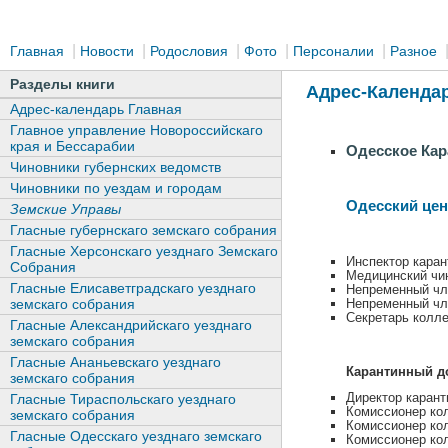
|
|
|
|
|
Главная
Новости
Родословия
Фото
Персоналии
Разное
Разделы книги
Адрес-Календарь
Адрес-календарь Главная
Главное управление Новороссийскаго
края и Бессарабии
Одесское Кар
Чиновники губернских ведомств
Чиновники по уездам и городам
Одесский цен
Земские Управы
Гласные губернскаго земскаго собрания
Гласные Херсонскаго уезднаго Земскаго
Инспектор каран
Собрания
Медицинский чи
Гласные Елисаветградскаго уезднаго
Непременный чл
Непременный чл
земскаго собрания
Секретарь колл
Гласные Александрийскаго уезднаго
земскаго собрания
Гласные Ананьевскаго уезднаго
Карантинный д
земскаго собрания
Директор карант
Гласные Тираспольскаго уезднаго
Комиссионер ко
земскаго собрания
Комиссионер ко
Гласные Одесскаго уезднаго земскаго
Комиссионер ко