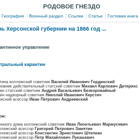
РОДОВОЕ ГНЕЗДО
|
|
|
|
|
География
Военный раздел
Ссылки
Статьи
Гостевая книга
 Херсонской губернии на 1866 год ...
антинное управление
тральный карантин
тина коллежский советник
Василий Иванович Гординский
новник действительный статский советник
Михаил Карлович Дитерихс
ен статский советник
Андрей Васильевич Безкоровайный
ен надворный советник
Николай Иванович Керстич
ежский асессор
Иван Петрович Андреевский
ом:
инного дома коллежский советник
Иван Леонтьевич Мармусевич
ллежский асессор
Григорий Петрович Замятин
ллежский асессор
Константин Эрнестович Штегман
ллежский асессор
Петр Михайлович Лукашевич