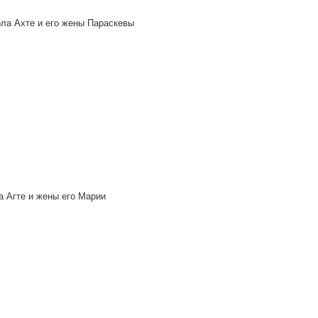
рла Ахте и его жены Параскевы
ча Агте и жены его Марии