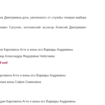
нна Дмитриевна дочь уволенного от службы генерал-майора
нович Сатулин, коллежский ассесор Алексей Дмитриевич
дия Карловича Агте и жены его Варвары Андреевны
ница Александра Федоровна Чеботаева
9 год
Карловича Агте и жены его Варвары Андреевны
анова жена София Семеновна
адия Карловича Агте и жены его Варвары Андреевны