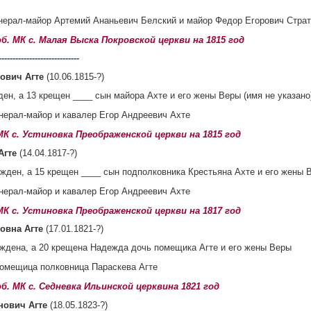
нерал-майор Артемий Ананьевич Белский и майор Федор Егорович Стра
 об. МК с. Малая Выска Покровской церкви на 1815 год
-----------------------------
ович Агте
(10.06.1815-?)
ден, а 13 крещен ____ сын майора Ахте и его жены Веры (имя не указано
нерал-майор и кавалер Егор Андреевич Ахте
 МК с. Устиновка Преображенской церкви на 1815 год
Агте
(14.04.1817-?)
ожден, а 15 крещен ____ сын подполковника Крестьяна Ахте и его жены В
нерал-майор и кавалер Егор Андреевич Ахте
 МК с. Устиновка Преображенской церкви на 1817 год
овна Агте
(17.01.1821-?)
ождена, а 20 крещена Надежда дочь помещика Агте и его жены Веры
омещица полковница Параскева Агте
 об. МК с. Седневка Ильинской церквина 1821 год
нович Агте
(18.05.1823-?)