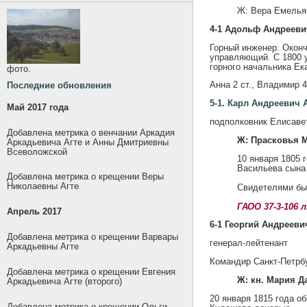
Ж: Вера Емельян
4-1 Адольф Андрееви
Горный инженер. Оконч
управляющий. С 1800 у
горного начальника Ек
фото.
Анна 2 ст., Владимир 4
Последние обновления
5-1. Карл Андреевич 
Май 2017 года
подполковник Елисавет
Добавлена метрика о венчании Аркадия
Ж: Прасковья 
Аркадьевича Агте и Анны Дмитриевны
Всеволожской
10 января 1805 
Васильева сына
Добавлена метрика о крещении Веры
Николаевны Агте
Свидетелями бы
ГАОО 37-3-106 л
Апрель 2017
6-1 Георгий Андрееви
Добавлена метрика о крещении Варвары
генерал-лейтенант
Аркадьевны Агте
Командир Санкт-Петрбур
Добавлена метрика о крещении Евгения
Ж: кн. Мария 
Аркадьевича Агте (второго)
20 января 1815 года о
Добавлена метрика о крещении Ольги