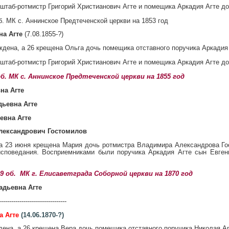
штаб-ротмистр Григорий Христианович Агте и помещика Аркадия Агте д
об. МК с. Аннинское Предтеченской церкви на 1853 год
на Агте
(7.08.1855-?)
ождена, а 26 крещена Ольга дочь помещика отставного поручика Аркади
штаб-ротмистр Григорий Христианович Агте и помещика Аркадия Агте 
6 об. МК с. Аннинское Предтеченской церкви на 1855 год
на Агте
дьевна Агте
евна Агте
лександрович Гостомилов
 а 23 июня крещена Мария дочь ротмистра Владимира Александрова Го
исповедания. Восприемниками были поручика Аркадия Агте сын Евген
 29 об. МК г. Елисаветграда Соборной церкви на 1870 год
адьевна Агте
---------------------------------
а Агте
(14.06.1870-?)
дена, а 26 крещена Вера дочь помещика отставного поручика Николая 