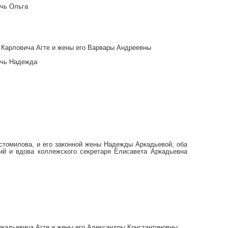
очь Ольга
я Карловича Агте и жены его Варвары Андреевны
дочь Надежда
стомилова, и его законной жены Надежды Аркадьевой, оба
ий и вдова коллежского секретаря Елисавета Аркадьевна
Аркадьевича Агте и жены его Александры Константиновны