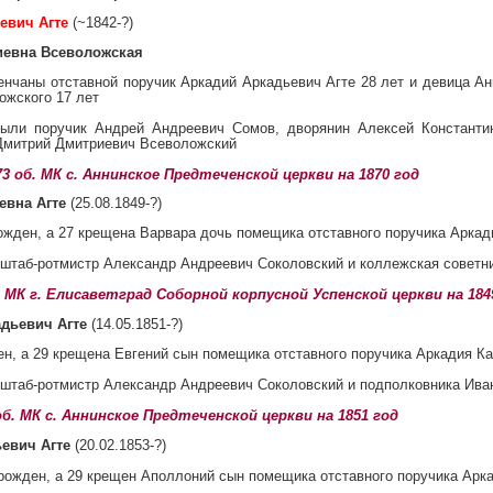
евич Агте
(~1842-?)
иевна Всеволожская
енчаны отставной поручик Аркадий Аркадьевич Агте 28 лет и девица А
ожского 17 лет
ыли поручик Андрей Андреевич Сомов, дворянин Алексей Константи
Дмитрий Дмитриевич Всеволожский
 73 об. МК с. Аннинское Предтеченской церкви на 1870 год
евна Агте
(25.08.1849-?)
рожден, а 27 крещена Варвара дочь помещика отставного поручика Арка
штаб-ротмистр Александр Андреевич Соколовский и коллежская совет
об. МК г. Елисаветград Соборной корпусной Успенской церкви на 184
адьевич Агте
(14.05.1851-?)
ен, а 29 крещена Евгений сын помещика отставного поручика Аркадия 
штаб-ротмистр Александр Андреевич Соколовский и подполковника Ив
0 об. МК с. Аннинское Предтеченской церкви на 1851 год
евич Агте
(20.02.1853-?)
 рожден, а 29 крещен Аполлоний сын помещика отставного поручика Арк