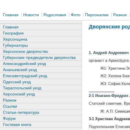
|
|
|
|
|
Главная
Новости
Родословия
Фото
Персоналии
Разное
Дворянские род
Главная
География
Херсонщина
Губернаторы
Херсонское дворянство
1. Андрей Андреевич А
Губернские предводители дворянства
органист в Аренсбурге
Александрийский уезд
Ж1: Христина-Э
Ананьевский уезд
Елисаветградский уезд
Ж2: Хелена Беа
Одесский уезд
Ж3: София-Хеле
Тираспольский уезд
----------------------
Херсонский уезд
2-1 Иоаганн-Фридрих А
Разное
Статский советник. Вр
Ссылки
Ж: А.П. Семиши
Статьи-литература
Форум
3-1 Христиан Андреев
Гостевая книга
Подполкоыник Елисавет