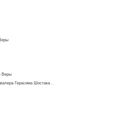
 Веры
ны Веры
валера Герасима Шостака ..