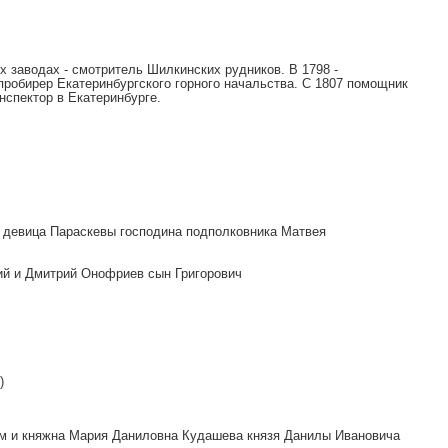
х заводах - смотритель Шилкинских рудников. В 1798 -
робирер Екатеринбургского горного начальства. С 1807 помощник
нспектор в Екатеринбурге.
и девица Параскевы господина подполковника Матвея
ий и Дмитрий Онофриев сын Григорович
)
ком и княжна Мария Даниловна Кудашева князя Данилы Ивановича