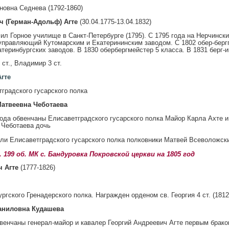
овна Седнева (1792-1860)
ч (Герман-Адольф) Агте
(30.04.1775-13.04.1832)
ил Горное училище в Санкт-Петербурге (1795). С 1795 года на Нерчински
правляющий Кутомарским и Екатерининским заводом. С 1802 обер-бергп
атеринбургских заводов. В 1830 обербергмейстер 5 класса. В 1831 берг-и
 ст., Владимир 3 ст.
Агте
градского гусарского полка
Матвеевна Чеботаева
года обвенчаны Елисаветградского гусарского полка Майор Карла Ахте 
 Чеботаева дочь
ли Елисаветградского гусарского полка полковники Матвей Всеволожск
. 199 об. МК с. Бандуровка Покровской церкви на 1805 год
ч Агте
(1777-1826)
гского Гренадерского полка. Награжден орденом св. Георгия 4 ст. (1812
Даниловна Кудашева
бвенчаны генерал-майор и кавалер Георгий Андреевич Агте первым бра