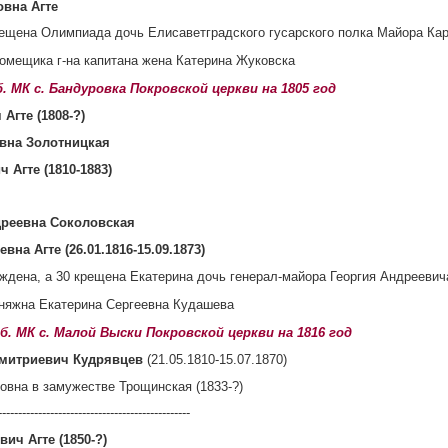
овна Агте
рещена Олимпиада дочь Елисаветградского гусарского полка Майора Ка
омещика г-на капитана жена Катерина Жуковска
об. МК с. Бандуровка Покровской церкви на 1805 год
Агте (1808-?)
вна Золотницкая
 Агте (1810-1883)
дреевна Соколовская
вна Агте (26.01.1816-15.09.1873)
ождена, а 30 крещена Екатерина дочь генерал-майора Георгия Андрееви
няжна Екатерина Сергеевна Кудашева
 об. МК с. Малой Выски Покровской церкви на 1816 год
Дмитриевич Кудрявцев
(21.05.1810-15.07.1870)
вна в замужестве Трощинская (1833-?)
------------------------------------------------
ич Агте (1850-?)