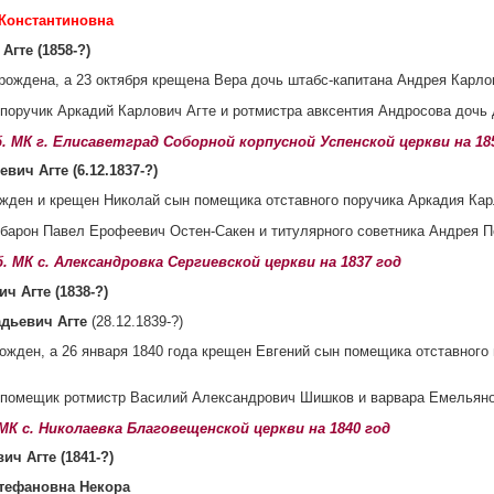
 Константиновна
Агте (1858-?)
 рождена, а 23 октября крещена Вера дочь штабс-капитана Андрея Карл
поручик Аркадий Карлович Агте и ротмистра авксентия Андросова дочь
 об. МК г. Елисаветград Соборной корпусной Успенской церкви на 18
вич Агте (6.12.1837-?)
ожден и крещен Николай сын помещика отставного поручика Аркадия Ка
барон Павел Ерофеевич Остен-Сакен и титулярного советника Андрея 
об. МК с. Александровка Сергиевской церкви на 1837 год
ч Агте (1838-?)
адьевич Агте
(28.12.1839-?)
рожден, а 26 января 1840 года крещен Евгений сын помещика отставного
помещик ротмистр Василий Александрович Шишков и варвара Емельян
б. МК с. Николаевка Благовещенской церкви на 1840 год
ич Агте (1841-?)
Стефановна Некора