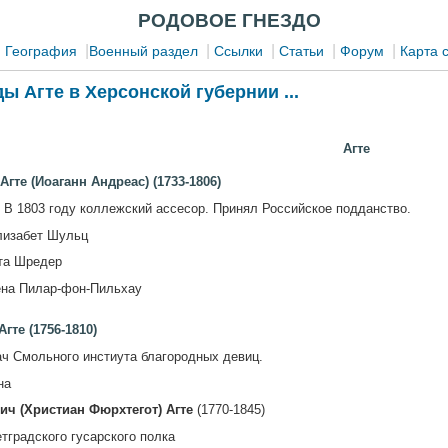
РОДОВОЕ ГНЕЗДО
|
|
|
|
|
|
География
Военный раздел
Ссылки
Статьи
Форум
Карта 
ы Агте в Херсонской губернии ...
Агте
гте (Иоаганн Андреас) (1733-1806)
. В 1803 году коллежский ассесор. Принял Российское подданство.
лизабет Шульц
та Шредер
на Пилар-фон-Пильхау
гте (1756-1810)
ач Смольного инстиута благородных девиц.
на
ич (Христиан Фюрхтегот) Агте
(1770-1845)
градского гусарского полка