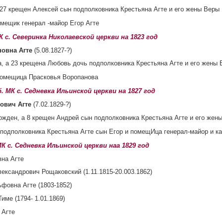
 27 крещен Алексей сын подполковника Крестьяна Агте и его жены Веры
мещик генерал -майор Егор Агте
МК с. Северинка Николаевской церкви на 1823 год
новна Агте
(5.08.1827-?)
а, а 23 крещена Любовь дочь подполковника Крестьяна Агте и его жены
помещица Прасковья Воропанова
об. МК с. Седневка Ильинской церкви на 1827 год
ович Агте
(7.02.1829-?)
ожден, а 8 крещен Андрей сын подполковника Крестьяна Агте и его же
подполковника Крестьяна Агте сын Егор и помещИца генерал-майор и ка
 МК с. Седневка Ильинской церкви наа 1829 год
вна Агте
ександрович Рощаковский (1.11.1815-20.003.1862)
фовна Агте (1803-1852)
име (1794- 1.01.1869)
 Агте