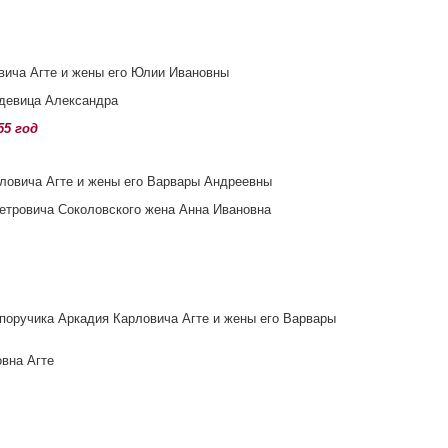
овича Агте и жены его Юлии Ивановны
 девица Александра
55 год
рловича Агте и жены его Варвары Андреевны
Петровича Соколовского жена Анна Ивановна
 поручика Аркадия Карловича Агте и жены его Варвары
овна Агте