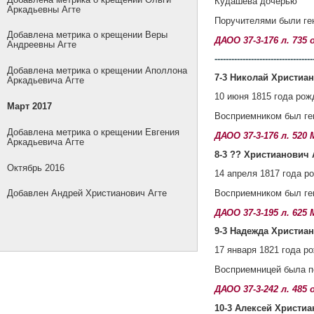
Кудашева дочерью
Аркадьевны Агте
Поручителями были ге
Добавлена метрика о крещении Веры
ДАОО 37-3-176 л. 735
Андреевны Агте
-----------------------------------
Добавлена метрика о крещении Аполлона
7-3 Николай Христиан
Аркадьевича Агте
10 июня 1815 года рож
Март 2017
Восприемником был ге
Добавлена метрика о крещении Евгения
ДАОО 37-3-176 л. 520
Аркадьевича Агте
8-3 ?? Христианович 
Октябрь 2016
14 апреля 1817 года р
Восприемником был ге
Добавлен Андрей Христианович Агте
ДАОО 37-3-195 л. 625
9-3 Надежда Христиан
17 января 1821 года р
Восприемницей была п
ДАОО 37-3-242 л. 485
10-3 Алексей Христиа