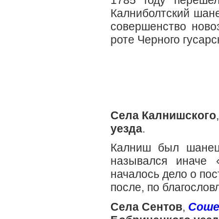
1785 году перешел
Калниболтский шане
совершенство ново
роте Черного гусарс
Села Калнишского
уезда
.
Калниш был шанец 
назывался иначе 
началось дело о пос
после, по благослов
Села Сентов
,
Соше