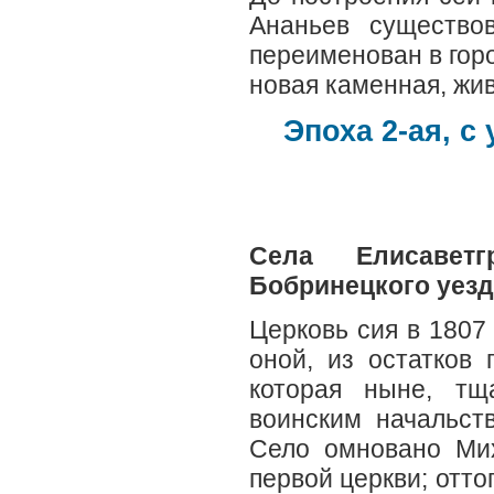
Ананьев существо
переименован в горо
новая каменная, жи
Эпоха 2-ая, 
Села Елисаветг
Бобринецкого уезд
Церковь сия в 1807 
оной, из остатков 
которая ныне, тщ
воинским начальст
Село омновано Ми
первой церкви; отт