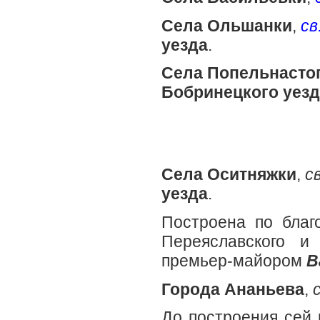
Села Ольшанки
,
св
уезда
.
Села Попельнасто
Бобринецкого уезд
Села Оситняжки
,
с
уезда
.
Построена по благ
Переяславского и
премьер-майором
В
Города Ананьева
,
До построения сей 