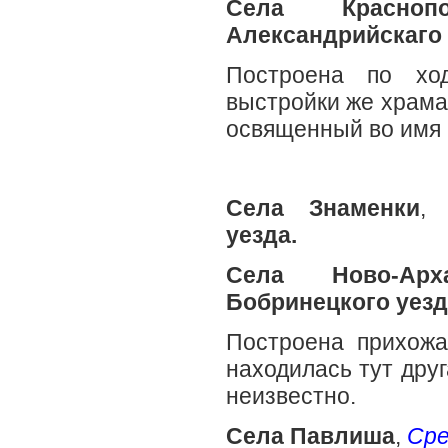
Села Краснопол
Александрийскаго 
Построена по хо
выстройки же храма
освященный во имя
Села Знаменки
уезда.
Села Ново-Арха
Бобринецкого уезд
Построена прихожа
находилась тут дру
неизвестно.
Села Павлиша
,
Сре