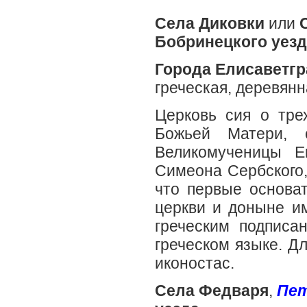
Села Диковки
или
Бобринецкого уезд
Города Елисаветгр
греческая, деревянн
Церковь сия о тре
Божьей Матери, 
Великомученицы Е
Симеона Сербского,
что первые основат
церкви и доныне им
греческим подписа
греческом языке. Д
иконостас.
Села Федваря
,
Пет