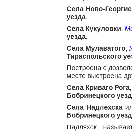
Села Ново-Георгие
уезда
.
Села Кукуловки
,
М
уезда
.
Села Мулаватого
,
Тираспольского уе
Построена с дозвол
месте выстроена дру
Села Криваго Рога
Бобринецкого уезд
Села Надлехска
и
Бобринецкого уезд
Надляхск называ