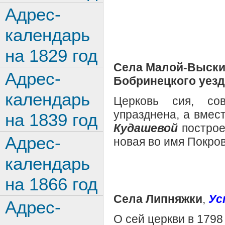
Адрес-
календарь
на 1829 год
Села Малой-Выск
Адрес-
Бобринецкого уезд
календарь
Церковь сия, со
упразднена, а вме
на 1839 год
Кудашевой
построе
Адрес-
новая во имя Покро
календарь
на 1866 год
Села Липняжки
,
Ус
Адрес-
О сей церкви в 1798