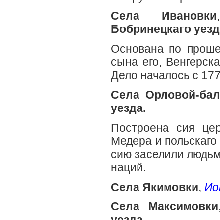
Села Ивановки
Бобринецкаго уезд
Основана по проше
сына его, Венгерска
Дело началось с 177
Села Орловой-бал
уезда.
Построена сия це
Медера и польскаго
сию заселили людьм
наций.
Села Якимовки
,
Ио
Села Максимовки
уезда.