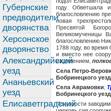
подол Елисаветград
Губернские
году. Обветшала 
благословлению пре
предводители
новая трехпресто
дворянства
Пресвятой Бого
Великомученицы Ва
Херсонское
благословлению Ник
дворянство
1788 году, во время
и вместо нее соору
Александрийский
иждивением,
полко
уезд
Села Петро-Веров
Бобринецкого уезд
Ананьевский
Села Аврамовки
,
Т
уезд
Бобринецкого уезд
Елисаветградский
По новости заводимы
церковь сия сооруже