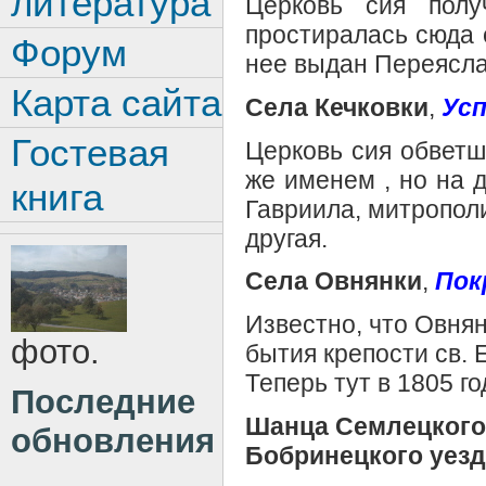
литература
Церковь сия полу
простиралась сюда 
Форум
нее выдан Переясла
Карта сайта
Села Кечковки
,
Усп
Гостевая
Церковь сия обветш
же именем , но на 
книга
Гавриила, митрополи
другая.
Села Овнянки
,
Пок
Известно, что Овнян
фото.
бытия крепости св. 
Теперь тут в 1805 г
Последние
Шанца Семлецкого
обновления
Бобринецкого уезд