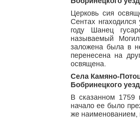
Бобринецкого уезд
Церковь сия освящ
Сентах нгаходился 
году Шанец гусар
называемый Могил
заложена была в не
перенесена на дру
освящена.
Села Камяно-Пото
Бобринецкого уезд
В сказанном 1759 г
начало ее было преж
же наименованием, п