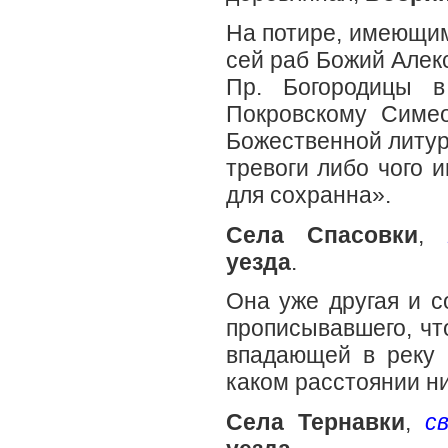
На потире, имеющим
сей раб Божий Алек
Пр. Богородицы в
Покровскому Симео
Божественной литург
тревоги либо чого и
для сохранна».
Села Спасовки
,
уезда
.
Она уже другая и 
прописывавшего, чт
впадающей в реку Б
каком расстоянии ни
Села Тернавки
,
с