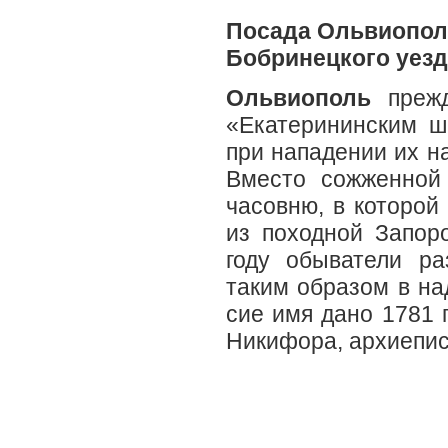
Посада Ольвиопол
Бобринецкого уезд
Ольвиополь
прежд
«Екатерининским ш
при нападении их на
Вместо сожженной 
часовню, в которой
из походной Запор
году обыватели ра
таким образом в н
сие имя дано 1781 
Никифора, архиепис