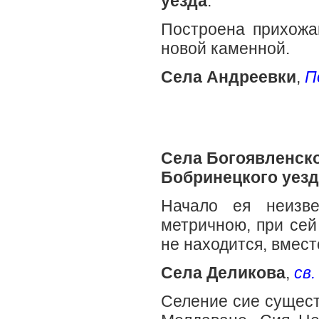
уезда
.
Построена прихожа
новой каменной.
Села Андреевки
,
П
Села Богоявленск
Бобринецкого уезд
Начало ея неизве
метричною, при сей
не находится, вмест
Села Деликова
,
св
Селение сие сущест