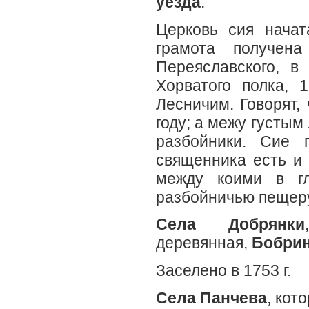
уезда
.
Церковь сия начат
грамота получена
Переяславского, в
Хорватого полка, 
Лесничим. Говорят,
году; а межу густым
разбойники. Сие 
священника есть и
между коими в гл
разбойничью пещер
Села Добрянки
деревянная,
Бобрин
Заселено в 1753 г.
Села Панчева
, кот