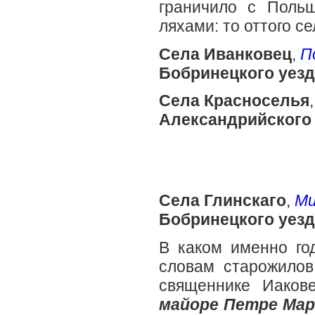
граничило с Польш
ляхами: то оттого с
Села Иванковец
,
П
Бобринецкого уезд
Села Красноселья
Александрийского 
Села Глинскаго
,
Ми
Бобринецкого уезд
В каком именно год
словам старожилов
священнике Иаков
майоре Петре Мар