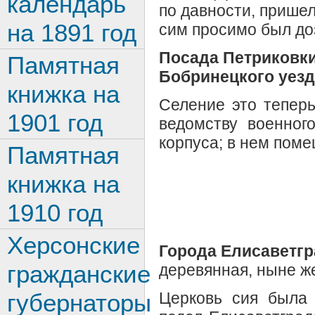
календарь
по давности, прише
на 1891 год
сим просимо был до
Посада Петриковк
Памятная
Бобринецкого уезд
книжка на
Селение это тепер
1901 год
ведомству военного
корпуса; в нем поме
Памятная
книжка на
1910 год
Херсонские
Города Елисаветгр
гражданские
деревянная, ныне ж
Церковь сия была 
губернаторы