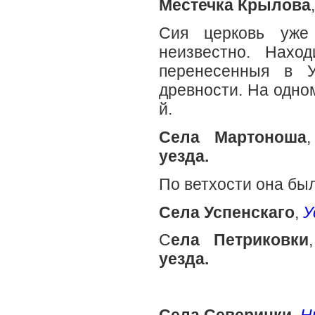
Местечка Крылова
Сия церковь уже
неизвестно. Нахо
перенесенныя в У
древности. На одном
й.
Села Мартоноша
уезда.
По ветхости она был
Села Успенскаго
,
У
С
ела Петриковки
уезда.
Села Северинки
,
Ни