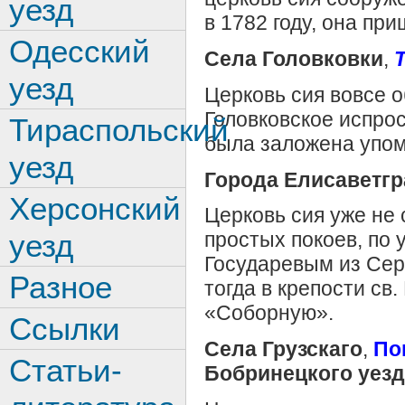
уезд
в 1782 году, она пр
Одесский
Села Головковки
,
уезд
Церковь сия вовсе о
Головковское испрос
Тираспольский
была заложена упом
уезд
Города Елисаветгр
Херсонский
Церковь сия уже не 
уезд
простых покоев, по 
Государевым из Сер
Разное
тогда в крепости св
«Соборную».
Ссылки
Села Грузскаго
,
По
Статьи-
Бобринецкого уезд