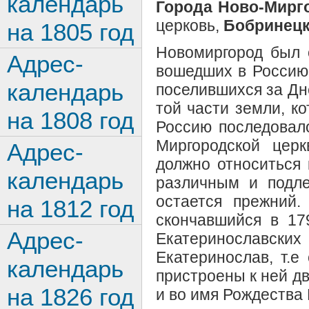
календарь
Города Ново-Мирг
церковь,
Бобринецк
на 1805 год
Новомиргород был 
Адрес-
вошедших в Россию 
календарь
поселившихся за Дн
той части земли, к
на 1808 год
Россию последовало
Миргородской цер
Адрес-
должно относиться 
календарь
различным и подле
остается прежний
на 1812 год
скончавшийся в 17
Адрес-
Екатеринославских
Екатеринослав, т.е
календарь
пристроены к ней дв
на 1826 год
и во имя Рождества