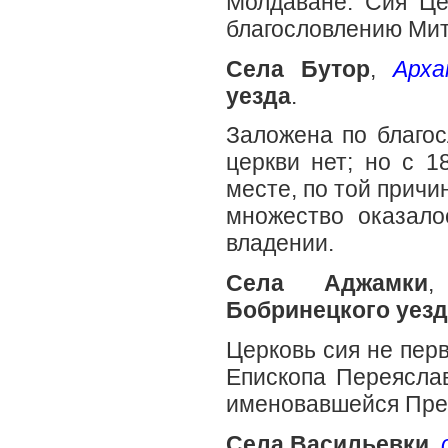
Молдаване. Сия Це
благословлению Мит
Села Бутор
,
Арха
уезда
.
Заложена по благо
церкви нет; но с 1
месте, по той причи
множество оказал
владении.
Села Аджамки
Бобринецкого уезд
Церковь сия не перв
Епископа Переяслав
именовавшейся Пре
Села Васильевки
,