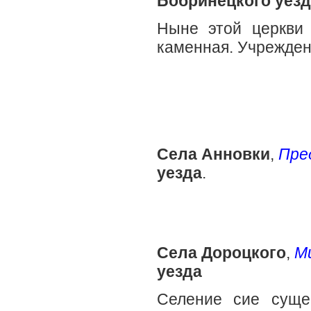
Бобринецкого уезд
Ныне этой церкви 
каменная. Учреждени
Села Анновки
,
Пре
уезда
.
Села Дороцкого
,
М
уезда
Селение сие суще