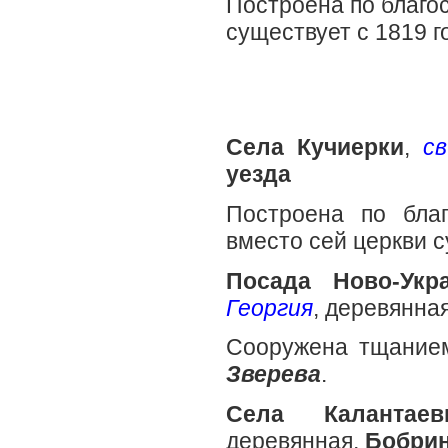
Построена по благо
существует с 1819 г
Села Кучиерки
,
с
уезда
Построена по бла
вместо сей церкви с
Посада Ново-Укр
Георгия
, деревянна
Сооружена тщанием
Зверева
.
Села Калантаев
деревянная,
Бобрин