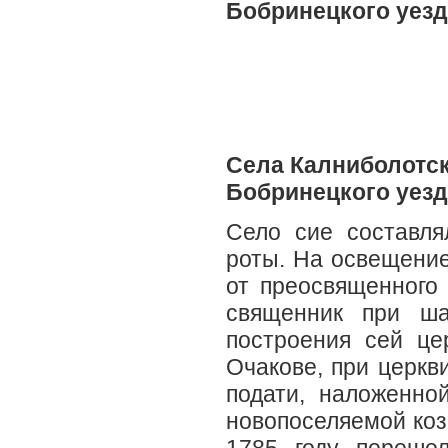
Бобринецкого уезд
Села Калниболотс
Бобринецкого уезд
Село сие составля
роты. На освещение
от преосвященного 
священник при ша
построения сей це
Очакове, при церкв
подати, наложенно
новопоселяемой коз