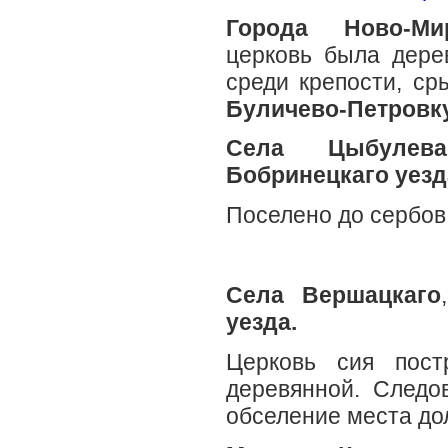
Города Ново-Ми
церковь была дерев
среди крепости, ср
Буличево-Петровку
Села Цыбулева
Бобринецкаго уезд
Поселено до сербов
Села Вершацкаго
уезда.
Церковь сия пост
деревянной. Следо
обселение места до