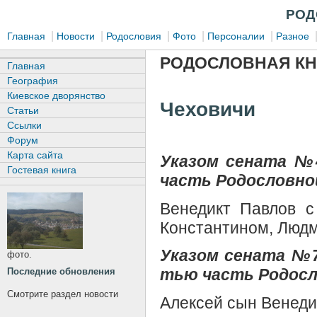
РОД
|
|
|
|
|
Главная
Новости
Родословия
Фото
Персоналии
Разное
РОДОСЛОВНАЯ КН
Главная
География
Киевское дворянство
Чеховичи
Статьи
Ссылки
Форум
Карта сайта
Указом сената №4
Гостевая книга
часть Родословной
Венедикт Павлов с
Константином, Люд
Указом сената №7
фото.
тью часть Родосло
Последние обновления
Смотрите раздел новости
Алексей сын Венеди