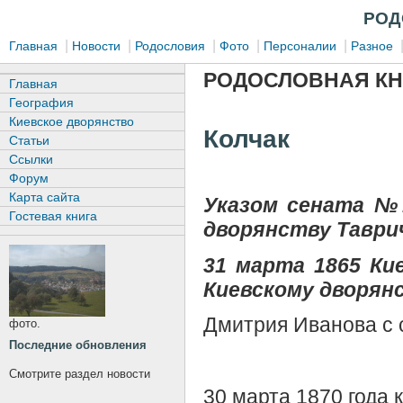
РОД
|
|
|
|
|
Главная
Новости
Родословия
Фото
Персоналии
Разное
РОДОСЛОВНАЯ КН
Главная
География
Киевское дворянство
Колчак
Статьи
Ссылки
Форум
Карта сайта
Указом сената №1
Гостевая книга
дворянству Таврич
31 марта 1865 Ки
Киевскому дворян
Дмитрия Иванова с
фото.
Последние обновления
Смотрите раздел новости
30 марта 1870 года 