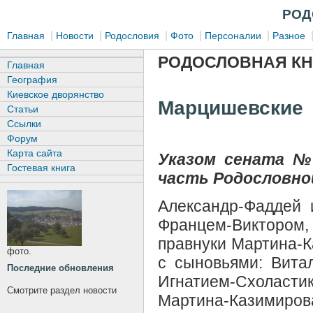
РОД
|
|
|
|
|
Главная
Новости
Родословия
Фото
Персоналии
Разное
РОДОСЛОВНАЯ КН
Главная
География
Киевское дворянство
Марцишевские
Статьи
Ссылки
Форум
Карта сайта
Указом сената №
Гостевая книга
часть Родословной
Александр-Фаддей
Францем-Виктором,
правнуки Мартина-К
фото.
с сыновьями: Вита
Последние обновления
Игнатием-Схоласт
Смотрите раздел новости
Мартина-Казимиро