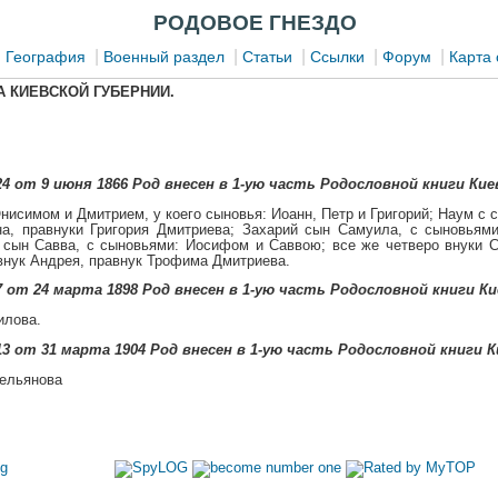
РОДОВОЕ ГНЕЗДО
|
|
|
|
|
|
География
Военный раздел
Статьи
Ссылки
Форум
Карта 
 КИЕВСКОЙ ГУБЕРНИИ.
4 от 9 июня 1866 Род внесен в 1-ую часть Родословной книги Кие
нисимом и Дмитрием, у коего сыновья: Иоанн, Петр и Григорий; Наум с
а, правнуки Григория Дмитриева; Захарий сын Самуила, с сыновьям
 сын Савва, с сыновьями: Иосифом и Саввою; все же четверо внуки С
внук Андрея, правнук Трофима Дмитриева.
 от 24 марта 1898 Род внесен в 1-ую часть Родословной книги Ки
илова.
3 от 31 марта 1904 Род внесен в 1-ую часть Родословной книги К
ельянова