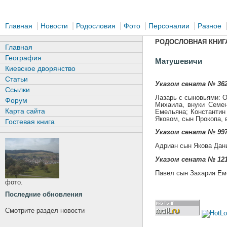
|
|
|
|
|
Главная
Новости
Родословия
Фото
Персоналии
Разное
РОДОСЛОВНАЯ КНИГА
Главная
География
Матушевичи
Киевское дворянство
Статьи
Указом сената № 362
Ссылки
Лазарь с сыновьями: О
Форум
Михаила, внуки Семен
Карта сайта
Емельяна; Константин
Яковом, сын Прокопа, 
Гостевая книга
Указом сената № 997
Адриан сын Якова Дан
Указом сената № 121
Павел сын Захария Ем
фото.
Последние обновления
Смотрите раздел новости