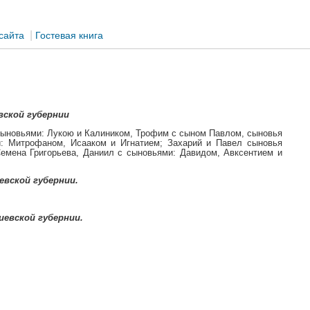
|
сайта
Гостевая книга
вской губернии
 сыновьями: Лукою и Калиником, Трофим с сыном Павлом, сыновья
и: Митрофаном, Исааком и Игнатием; Захарий и Павел сыновья
емена Григорьева, Даниил с сыновьями: Давидом, Авксентием и
евской губернии.
иевской губернии.