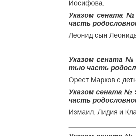
Иосифова.
Указом сената № 
часть родословной
Леонид сын Леонид
_________________
Указом сената № 
тью часть родосл
Орест Марков с дет
Указом сената № 9
часть родословной
Измаил, Лидия и Кл
_________________