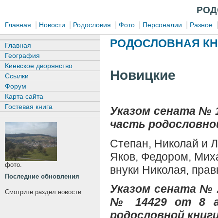
РОД
|
|
|
|
|
Главная
Новости
Родословия
Фото
Персоналии
Разное
РОДОСЛОВНАЯ КН
Главная
География
Киевское дворянство
Новицкие
Ссылки
Форум
Карта сайта
Гостевая книга
Указом сената № 1
часть родословной
Степан, Николай и Л
Яков, Федором, Мих
фото.
внуки Николая, прав
Последние обновления
Указом сената № 
Смотрите раздел новости
№ 14429 от 8 ав
родословной книги