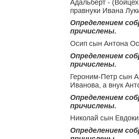
Адальберт - (Войцех
правнуки Ивана Лук
Определением собр
причислены.
Осип сын Антона Ос
Определением собр
причислены.
Героним-Петр сын А
Иванова, а внук Ант
Определением собр
причислены.
Николай сын Евдоки
Определением собр
причислены.