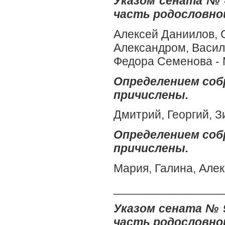
Указом сената № 
часть родословной
Алексей Даниилов, 
Александром, Васил
Федора Семенова - 
Определением собр
причислены.
Дмитрий, Георгий, 
Определением собр
причислены.
Мария, Галина, Але
_________________
Указом сената № 9
часть родословной