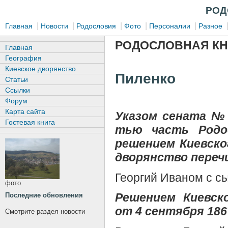
РОД
|
|
|
|
|
Главная
Новости
Родословия
Фото
Персоналии
Разное
РОДОСЛОВНАЯ КН
Главная
География
Киевское дворянство
Пиленко
Статьи
Ссылки
Форум
Карта сайта
Указом сената № 
Гостевая книга
тью часть Родо
решением Киевско
дворянство переч
Георгий Иваном с с
фото.
Решением Киевск
Последние обновления
от 4 сентября 1867
Смотрите раздел новости