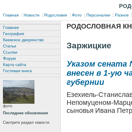
РОД
|
|
|
|
|
Главная
Новости
Родословия
Фото
Персоналии
Разное
РОДОСЛОВНАЯ КН
Главная
География
Киевское дворянство
Заржицкие
Статьи
Ссылки
Форум
Указом сената 
Карта сайта
Гостевая книга
внесен в 1-ую 
губернии
Езехиель-Станислав
Непомуценом-Марце
фото.
сыновья Ивана Петр
Последние обновления
Смотрите раздел новости