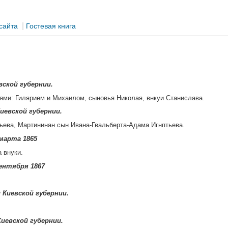
|
сайта
Гостевая книга
вской губернии.
ями: Гилярием и Михаилом, сыновья Николая, внкуи Станислава.
иевской губернии.
тьева, Мартининан сын Ивана-Гвальберта-Адама Игнптьева.
марта 1865
 внуки.
ентября 1867
 Киевской губернии.
Киевской губернии.