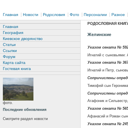
|
|
|
|
|
Главная
Новости
Родословия
Фото
Персоналии
Разное
РОДОСЛОВНАЯ КНИГА
Главная
География
Желинские
Киевское дворянство
Статьи
Указом сената № 592
Ссылки
Игнатий с сыновьями:
Форум
Карта сайта
Указом сената № 367
Гостевая книга
Игнатий и Петр, сынов
Сопричислены опред
Тимофей сын Геронима 
Сопричислены опред
Агафоник и Сильвестр,
фото.
Указом сената № 565
Последние обновления
Афанасий и Роман сын
Смотрите раздел новости
Указом сената № 245