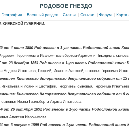
РОДОВОЕ ГНЕЗДО
|
|
|
|
|
|
География
Военный раздел
Статьи
Ссылки
Форум
Карта 
 КИЕВСКОЙ ГУБЕРНИИ.
5 от 4 июля 1850 Род внесен в 1-ую часть Родословной книги Кие
 Андреем, Геронимом и Иваном-Гвальбертом-Адамом и Никодим с сыновь
 от 23 декабря 1854 Род внесен в 1-ую часть Родословной книги К
ья Андрея Игнатьева, Георгий, Иоанн и Алексей, сыновья Геронима Игна
елением Киенвского двлорянского депутатского собрания от 15 
Игнатьева и Иоанн и Евстафий, Георгиевы сыновья, Геронима Игнатьева
елением Киенвского двлорянского депутатского собрания от 9 с
 сыновья Ивана-Гвальберта-Адама Игнатьева.
4 от 26 октября 1892 Род внесен в 1-ую часть Родословной книги
овья Алексея Иеронимова.
4 от 3 августа 1899 Род внесен в 1-ую часть Родословной книги 