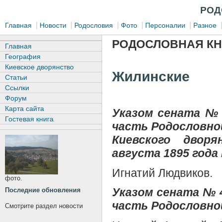
РОД
|
|
|
|
|
Главная
Новости
Родословия
Фото
Персоналии
Разное
РОДОСЛОВНАЯ КН
Главная
География
Киевское дворянство
Жилинские
Статьи
Ссылки
Форум
Карта сайта
Указом сената № 
Гостевая книга
часть Родословно
Киевского двор
августа 1895 года
Игнатий Людвиков.
фото.
Указом сената № 4
Последние обновления
часть Родословной
Смотрите раздел новости