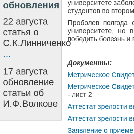
университете заболе
обновления
студентов во втором
22 августа
Проболев полгода 
статья о
университете, но 
победить болезнь и 
С.К.Линниченко
...
Документы:
17 августа
Метрическое Свидет
обновление
Метрическое Свидет
статьи об
- лист 2
И.Ф.Волкове
Аттестат зрелости в
Аттестат зрелости в
Заявление о приеме 