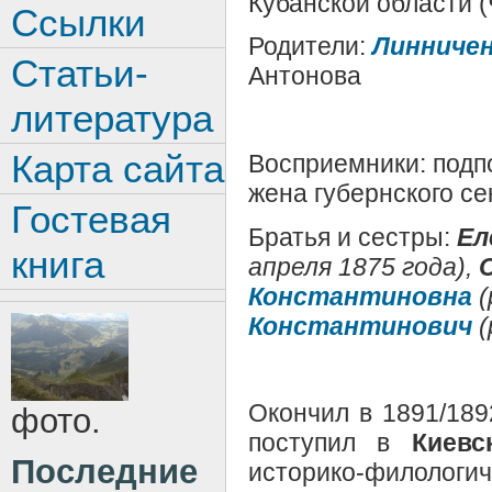
Кубанской области (
Ссылки
Родители:
Линниче
Статьи-
Антонова
литература
Карта сайта
Восприемники: подп
жена губернского с
Гостевая
Братья и сестры:
Ел
книга
апреля 1875 года),
С
Константиновна
(
Константинович
(
Окончил в 1891/189
фото.
поступил в
Киевс
Последние
историко-филологич