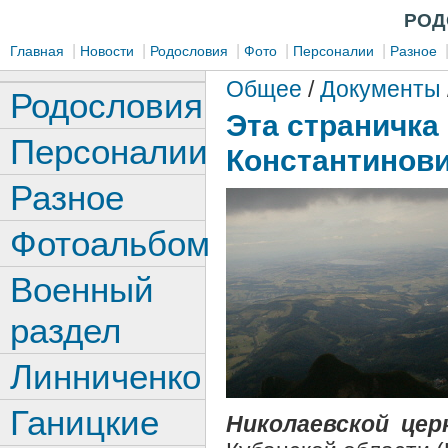
РОД
|
|
|
|
|
Главная
Новости
Родословия
Фото
Персоналии
Разное
Общее
/
Документы
Родословия
Эта страничка
Персоналии
Константинови
Разное
Фотоальбом
Военный
раздел
Линниченко
Ганицкие
Николаевской цер