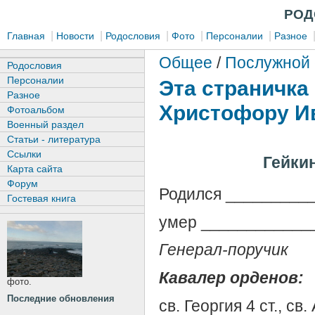
РОД
|
|
|
|
|
Главная
Новости
Родословия
Фото
Персоналии
Разное
Общее
/
Послужной 
Родословия
Персоналии
Эта страничка
Разное
Христофору Ив
Фотоальбом
Военный раздел
Статьи - литература
Ссылки
Гейки
Карта сайта
Форум
Родился _________
Гостевая книга
умер ____________
Генерал-поручик
Кавалер орденов:
фото.
Последние обновления
св. Георгия 4 ст., св