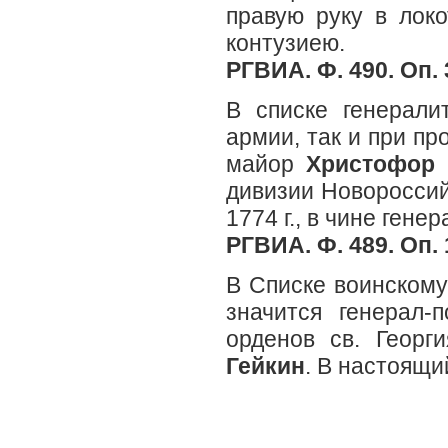
правую руку в локо
контузиею.
РГВИА. Ф. 490. Оп. 3
В списке генерали
армии, так и при про
майор
Христофор 
дивизии Новороссий
1774 г., в чине гене
РГВИА. Ф. 489. Оп. 1
В Списке воинскому
значится генерал-
орденов св. Георг
Гейкин
. В настоящи