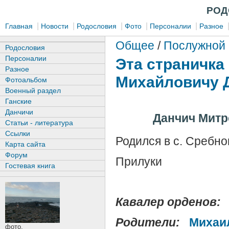
РОД
|
|
|
|
|
Главная
Новости
Родословия
Фото
Персоналии
Разное
Общее
/
Послужной 
Родословия
Персоналии
Эта страничка
Разное
Михайловичу Д
Фотоальбом
Военный раздел
Ганские
Данчичи
Данчич Митр
Статьи - литература
Ссылки
Родился в с. Сребно
Карта сайта
Форум
Прилуки
Гостевая книга
Кавалер орденов:
Родители:
Михаи
фото.