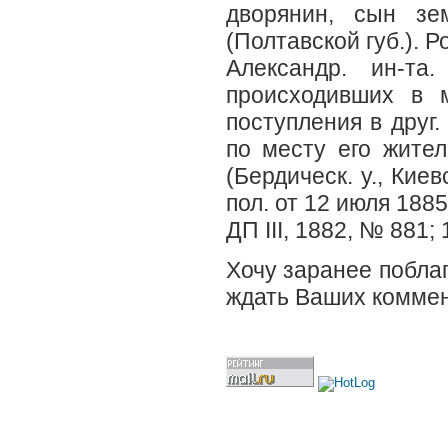
дворянин, сын зем
(Полтавской губ.). Р
Александр. ин-та
происходивших в 
поступления в друг.
по месту его жите
(Бердическ. у., Кие
пол. от 12 июля 1885
ДП III, 1882, № 881;
Хочу заранее поблаг
ждать Ваших коммен