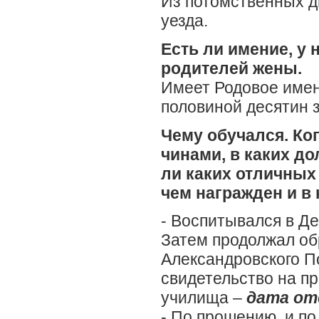
Из потомственных д
уезда.
Есть ли имение, у 
родителей жены.
Имеет Родовое имен
половиной десятин 
Чему обучался. Ког
чинами, в каких до
ли каких отличных
чем награжден и в 
- Воспитывался в Де
Затем продолжал об
Александровского П
свидетельство на п
училища –
дата от
- По прошению, и п