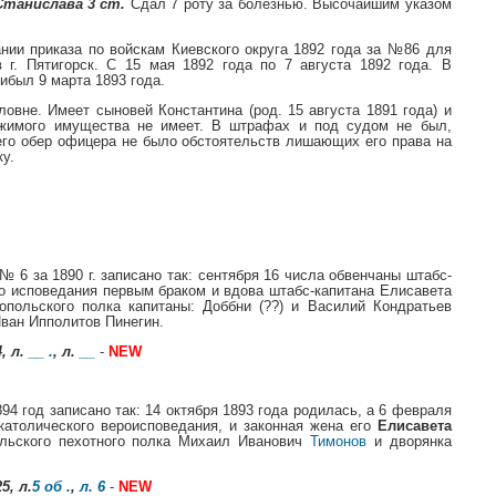
Станислава 3 ст.
Сдал 7 роту за болезнью. Высочайшим указом
ании приказа по войскам Киевского округа 1892 года за №86 для
г. Пятигорск. С 15 мая 1892 года по 7 августа 1892 года. В
ибыл 9 марта 1893 года.
овне. Имеет сыновей Константина (род. 15 августа 1891 года) и
вижимого имущества не имеет. В штрафах и под судом не был,
сего обер офицера не было обстоятельств лишающих его права на
у.
№ 6 за 1890 г. записано так: сентября 16 числа обвенчаны штабс-
го исповедания первым браком и вдова штабс-капитана Елисавета
опольского полка капитаны: Доббни (??) и Василий Кондратьев
Иван Ипполитов Пинегин.
, л.
__
.
, л.
__
-
NEW
94 год записано так: 14 октября 1893 года родилась, а 6 февраля
-католического вероисповедания, и законная жена его
Елисавета
ольского пехотного полка Михаил Иванович
Тимонов
и дворянка
5, л.
5 об .
,
л. 6
-
NEW