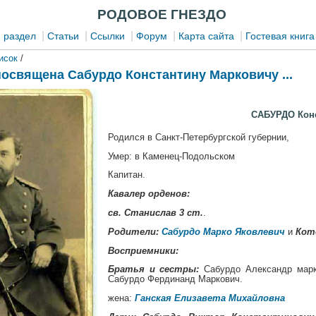
РОДОВОЕ ГНЕЗДО
|
|
|
|
|
 раздел
Статьи
Ссылки
Форум
Карта сайта
Гостевая книга
исок
/
посвящена Сабурдо Константину Марковичу ...
САБУРДО Конст
Родился в Санкт-Петербургской губернии,
Умер: в Каменец-Подольском
Капитан.
Кавалер орденов:
св. Станислав 3 ст.
.
Родители:
Сабурдо Марко Яковлевич
и
Кот
Восприемники:
Братья и сестры:
Сабурдо Александр марк
Сабурдо Фердинанд Маркович.
жена:
Ганская Елизавета Михайловна