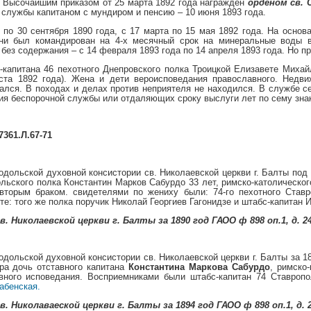
. Высочайшим приказом от 25 марта 1892 года награжден
орденом св. 
 службы капитаном с мундиром и пенсию – 10 июня 1893 года.
 по 30 сентября 1890 года, с 17 марта по 15 мая 1892 года. На основ
ни был командирован на 4-х месячный срок на минеральные воды в 
без содержания – с 14 февраля 1893 года по 14 апреля 1893 года. Но пр
капитана 46 пехотного Днепровского полка Троицкой Елизавете Михайл
уста 1892 года). Жена и дети вероисповедания православного. Нед
гался. В походах и делах против неприятеля не находился. В службе 
ия беспорочной службы или отдаляющих сроку выслуги лет по сему знак
7361.Л.67-71
одольской духовной консистории св. Николаевской церкви г. Балты под 
ольского полка Константин Марков Сабурдо 33 лет, римско-католическо
вторым браком. свидетелями по жениху были: 74-го пехотного Ставр
те: того же полка поручик Николай Георгиев Гагонидзе и штабс-капитан 
. Николаевской церкви г. Балты за 1890 год ГАОО ф 898 оп.1, д. 24
одольской духовной консистории св. Николаевской церкви г. Балты за 18
ра дочь отставного капитана
Константина Маркова Сабурдо
, римско
авного исповедания. Восприемниками были штабс-капитан 74 Ставроп
абенская.
. Николаваеской церкви г. Балты за 1894 год ГАОО ф 898 оп.1, д. 2