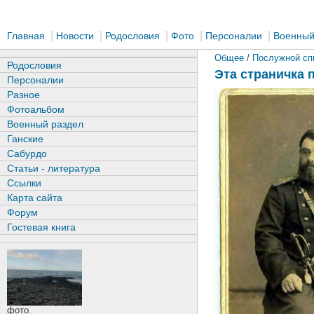
|
|
|
|
|
Главная
Новости
Родословия
Фото
Персоналии
Военный
Общее
/
Послужной сп
Родословия
Эта страничка 
Персоналии
Разное
Фотоальбом
Военный раздел
Ганские
Сабурдо
Статьи - литература
Ссылки
Карта сайта
Форум
Гостевая книга
фото.