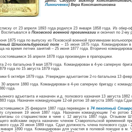
Дети: Сабурдо Виктор Константинови
Линниченко
) Вера Константиновна
писку от 23 апреля 1893 года родился 23 января 1858 года. Из обер-о
. Воспитывался в
Псковской военной прогимназии
и окончил по 2-му 
юня 1875 года по выпуску из Псковской военной прогимназии вольноопр
отный Шлиссельбургский полк
– 15 июня 1875 года. Командирован 
ща на время летних занятий – 25 июня 1877 года. Вторично командирован
состоявшимся 16 апреля 1878 года произведен в прапорщики.
та 2-го батальона 9 мая 1879 года. Командирован в 4-ую саперную бриг
79 года по 15 августа 1879 года.
ики 6 октября 1879 года. Утвержден адъютантом 2-го батальона 13 февр
 30 апреля 1880 года. Командирован в 4-ую саперную бригаду с команд
880 года.
онного адъютанта и назначен и.д. полкового казначея 13 августа 1882 
883 года. Назначен командующим 12-ой ротою 18 августа 1885 года.Сдал 
остоявшимся 25 февраля 1887 года переведен в
74 пехотный Ставро
ту служения 19 июня 1887 года. Назначен командующим 7-ю ротою 1
апитаны со старшинством в чине с 12 августа 1887 года. Отзывом Шт
его войсками округа назначен членом Ставропольской временной при
вого суда 20 июня 1889 года. Сдал должность члена полкового суда - 
 января 1890 года. Командирован для участия в полевой поездке в м. 