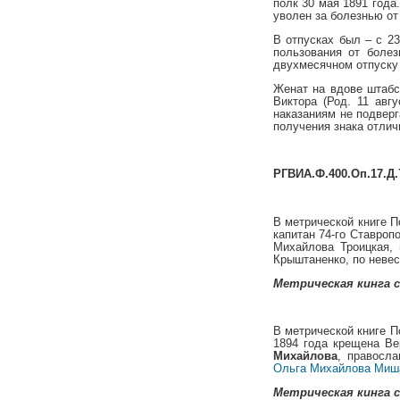
полк 30 мая 1891 года
уволен за болезнью от
В отпусках был – с 23
пользования от болез
двухмесячном отпуску 
Женат на вдове штабс-
Виктора (Род. 11 авг
наказаниям не подвер
получения знака отлич
РГВИА.Ф.400.Оп.17.Д.
В метрической книге П
капитан 74-го Ставроп
Михайлова Троицкая, 
Крыштаненко, по невес
Метрическая кинга св
В метрической книге П
1894 года крещена Ве
Михайлова
, правосл
Ольга Михайлова Миш
Метрическая кинга св