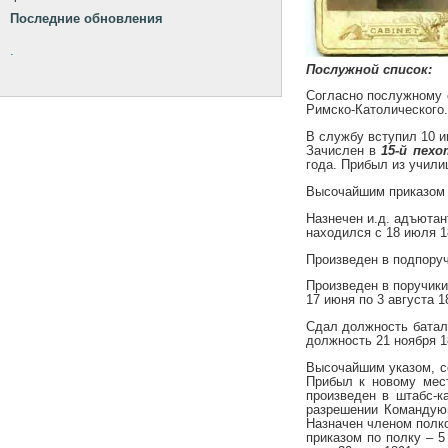
Последние обновления
.
Послужной список:
Согласно послужному с
Римско-Католического
В службу вступил 10 и
Зачислен в
15-й пех
года. Прибыл из учили
Высочайшим приказом 
Назнечен и.д. адъютан
находился с 18 июля 18
Произведен в подпоруч
Произведен в поручики
17 июня по 3 августа 1
Сдал должность баталь
должность 21 ноября 1
Высочайшим указом, с
Прибыл к новому мес
произведен в штабс-к
разрешении Командующ
Назначен членом полко
приказом по полку – 5