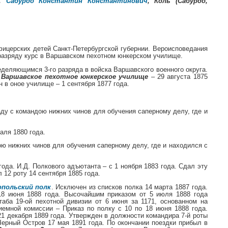
ч,
Сабурдо Константин Константинович
, Коль (Сабурдо,
фицерских детей Санкт-Петербургской губернии. Вероисповедания
разряду курс в Варшавском пехотном юнкерском училище.
еделяющимся 3-го разряда в войска Варшавского военного округа.
в
Варшавское пехотное юнкерское училище
– 29 августа 1875
 в оное училище – 1 сентября 1877 года.
аду с командою нижних чинов для обучения саперному делу, где и
аля 1880 года.
ою нижних чинов для обучения саперному делу, где и находился с
года. И.Д. Полкового адъютанта – с 1 ноября 1883 года. Сдал эту
12 роту 14 сентября 1885 года.
польский полк
. Исключен из списков полка 14 марта 1887 года.
8 июня 1888 года. Высочайшим приказом от 5 июля 1888 года
аба 19-ой пехотной дивизии от 6 июня за 1171, основанном на
емной комиссии – Приказ по полку с 10 по 18 июня 1888 года.
21 декабря 1889 года. Утвержден в должности командира 7-й роты
Черный Остров 17 мая 1891 года. По окончании поездки прибыл в