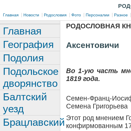
РОД
|
|
|
|
|
Главная
Новости
Родословия
Фото
Персоналии
Разное
РОДОСЛОВНАЯ КН
Главная
География
Аксентовичи
Подолия
Подольское
Во 1-ую часть мн
1819 года.
дворянство
Балтский
Семен-Франц-Иоси
Семена Григорьева
уезд
Этот род мнением 
Брацлавский
конфирмованным 17 