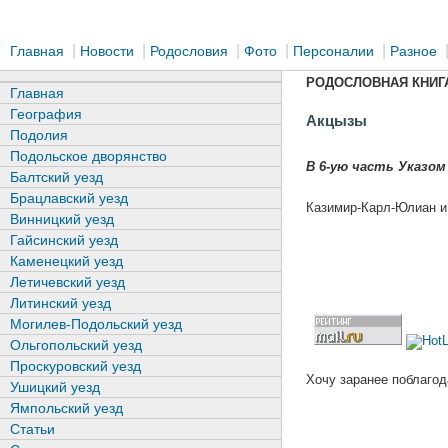
|
|
|
|
|
Главная
Новости
Родословия
Фото
Персоналии
Разное
РОДОСЛОВНАЯ КНИГ
Главная
География
Акцызы
Подолия
Подольское дворянство
В 6-ую часть Указом 
Балтский уезд
Брацлавский уезд
Казимир-Карл-Юлиан и
Винницкий уезд
Гайсинский уезд
Каменецкий уезд
Летичевский уезд
Литинский уезд
Могилев-Подольский уезд
Ольгопольский уезд
Проскуровский уезд
Хочу заранее поблагод
Ушицкий уезд
Ямпольский уезд
Статьи