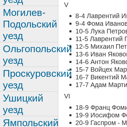
V
Могилев-
8-4 Лаврентий И
Подольский
9-4 Фома Ивано
10-5 Лука Петро
уезд
11-5 Лаврентий 
12-5 Михаил Пе
Ольгопольский
13-6 Иван Яково
уезд
14-6 Антон Яков
15-7 Войцех Мар
Проскуровский
16-7 Викентий М
уезд
17-7 Адам Март
Ушицкий
VI
18-9 Франц Фом
уезд
19-9 Иосифом Ф
Ямпольский
20-9 Гаспром - 