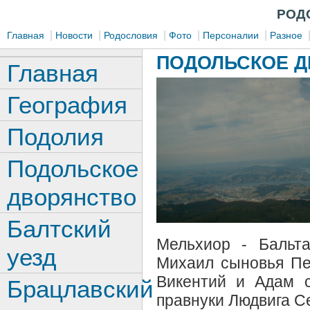
РОД
|
|
|
|
|
Главная
Новости
Родословия
Фото
Персоналии
Разное
ПОДОЛЬСКОЕ Д
Главная
География
Подолия
Подольское
дворянство
Балтский
Мельхиор - Бальт
уезд
Михаил сыновья Пе
Викентий и Адам с
Брацлавский
правнуки Людвига С