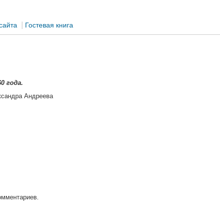
|
сайта
Гостевая книга
0 года.
ксандра Андреева
омментариев.