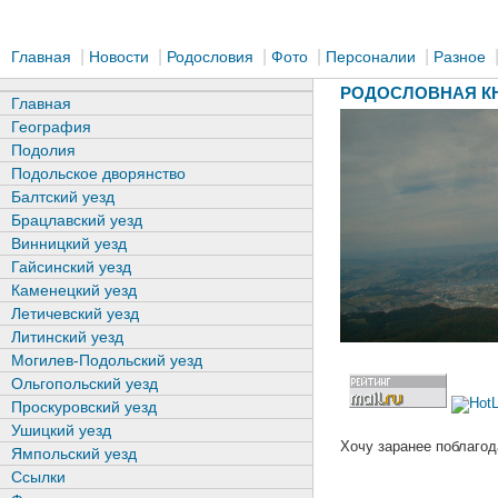
|
|
|
|
|
Главная
Новости
Родословия
Фото
Персоналии
Разное
РОДОСЛОВНАЯ КН
Главная
География
Подолия
Подольское дворянство
Балтский уезд
Брацлавский уезд
Винницкий уезд
Гайсинский уезд
Каменецкий уезд
Летичевский уезд
Литинский уезд
Могилев-Подольский уезд
Ольгопольский уезд
Проскуровский уезд
Ушицкий уезд
Хочу заранее поблагод
Ямпольский уезд
Ссылки