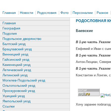
|
|
|
|
|
Главная
Новости
Родословия
Фото
Персоналии
Разное
РОДОСЛОВНАЯ КН
Главная
География
Баевские
Подолия
Подольское дворянство
В 1-ую часть Указом 
Балтский уезд
Евфимий и Иван с сын
Брацлавский уезд
Винницкий уезд
В 1-ую часть Указом 
Гайсинский уезд
Антон-Люциан, Севери
Каменецкий уезд
В 1-ую часть Указом 
Летичевский уезд
Литинский уезд
Константин и Лонгин, 
Могилев-Подольский уезд
Ольгопольский уезд
Проскуровский уезд
Ушицкий уезд
Ямпольский уезд
Хочу заранее поблагод
Ссылки