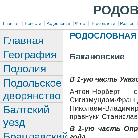
РОДОВ
|
|
|
|
|
Главная
Новости
Родословия
Фото
Персоналии
Разное
РОДОСЛОВНАЯ 
Главная
География
Бакановские
Подолия
В 1-ую часть Указо
Подольское
Антон-Норберт 
дворянство
Сигизмундом-Фра
Балтский
Николаем-Владим
правнуки Станислав
уезд
В 1-ую часть Опр
Брацлавский
года.