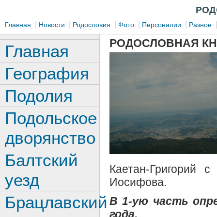
РОД
|
|
|
|
|
Главная
Новости
Родословия
Фото
Персоналии
Разное
РОДОСЛОВНАЯ КН
Главная
География
Подолия
Подольское
дворянство
Балтский
Каетан-Григорий с
уезд
Иосифова.
Брацлавский
В 1-ую часть опр
года.