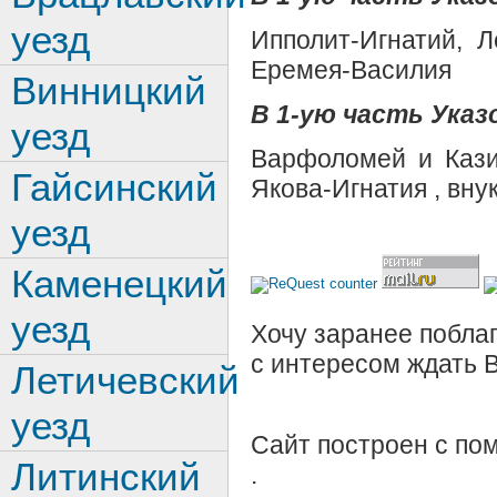
уезд
Ипполит-Игнатий, 
Еремея-Василия
Винницкий
В 1-ую часть Указ
уезд
Варфоломей и Кази
Гайсинский
Якова-Игнатия , вну
уезд
Каменецкий
уезд
Хочу заранее поблаг
с интересом ждать 
Летичевский
уезд
Сайт построен с п
Литинский
.