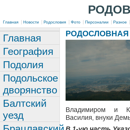
РОДОВ
|
|
|
|
|
Главная
Новости
Родословия
Фото
Персоналии
Разное
РОДОСЛОВНАЯ 
Главная
География
Подолия
Подольское
дворянство
Балтский
Владимиром и Ко
уезд
Василия, внуки Демь
Брацлавский
В 1-ую часть Указо