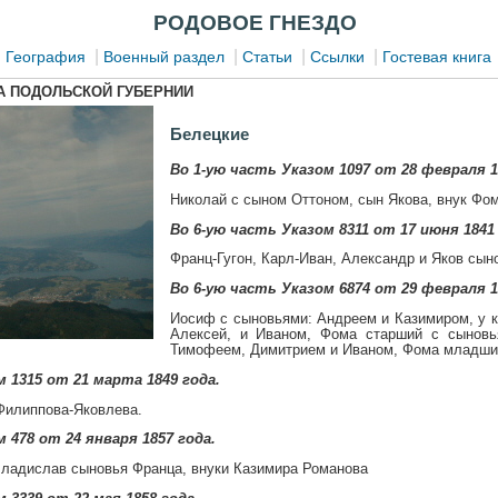
РОДОВОЕ ГНЕЗДО
|
|
|
|
|
География
Военный раздел
Статьи
Ссылки
Гостевая книга
А ПОДОЛЬСКОЙ ГУБЕРНИИ
Белецкие
Во 1-ую часть Указом 1097 от 28 февраля 1
Николай с сыном Оттоном, сын Якова, внук Фо
Во 6-ую часть Указом 8311 от 17 июня 1841 
Франц-Гугон, Карл-Иван, Александр и Яков сын
Во 6-ую часть Указом 6874 от 29 февраля 1
Иосиф с сыновьями: Андреем и Казимиром, у к
Алексей, и Иваном, Фома старший с сыновь
Тимофеем, Димитрием и Иваном, Фома младший
 1315 от 21 марта 1849 года.
Филиппова-Яковлева.
 478 от 24 января 1857 года.
Владислав сыновья Франца, внуки Казимира Романова