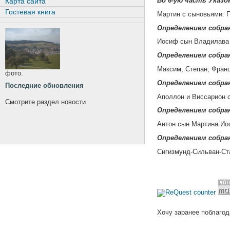
Во 6-ую часть Указом
Карта сайта
Гостевая книга
Мартин с сыновьями: 
Определением собран
Иосиф сын Владилава
Определением собран
Максим, Степан, Фран
фото.
Определением собран
Последние обновления
Аполлон и Виссарион 
Смотрите раздел новости
Определением собран
Антон сын Мартина Ио
Определением собран
Сигизмунд-Сильван-Ст
Хочу заранее поблагод