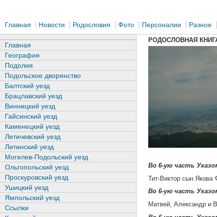
|
|
|
|
|
Главная
Новости
Родословия
Фото
Персоналии
Разное
РОДОСЛОВНАЯ КНИГ
Главная
География
Подолия
Подольское дворянство
Балтский уезд
Брацлавский уезд
Винницкий уезд
Гайсинский уезд
Каменецкий уезд
Летичевский уезд
Литинский уезд
Могилев-Подольский уезд
Во 6-ую часть Указом
Ольгопольский уезд
Проскуровский уезд
Тит-Виктор сын Якова 
Ушицкий уезд
Во 6-ую часть Указом
Ямпольский уезд
Матвей, Александр и 
Ссылки