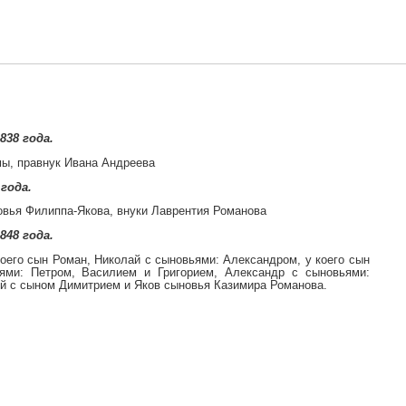
838 года.
мы, правнук Ивана Андреева
года.
овья Филиппа-Якова, внуки Лаврентия Романова
848 года.
оего сын Роман, Николай с сыновьями: Александром, у коего сын
ями: Петром, Василием и Григорием, Александр с сыновьями:
 с сыном Димитрием и Яков сыновья Казимира Романова.