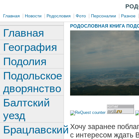
РОД
|
|
|
|
|
Главная
Новости
Родословия
Фото
Персоналии
Разное
РОДОСЛОВНАЯ КНИГА ПОДО
Главная
География
Подолия
Подольское
дворянство
Балтский
уезд
Хочу заранее поблаг
Брацлавский
с интересом ждать 