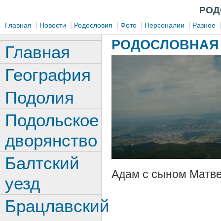
РОД
|
|
|
|
|
Главная
Новости
Родословия
Фото
Персоналии
Разное
РОДОСЛОВНАЯ 
Главная
География
Подолия
Подольское
дворянство
Балтский
Адам с сыном Матв
уезд
Брацлавский