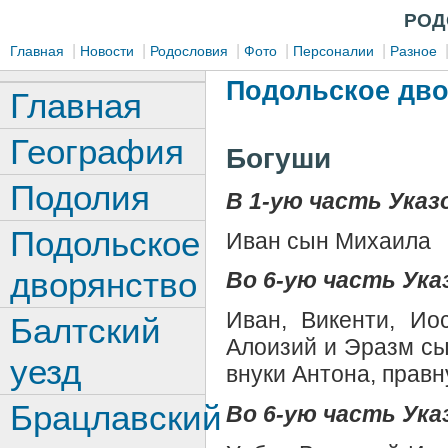
РОД
|
|
|
|
|
Главная
Новости
Родословия
Фото
Персоналии
Разное
Подольское дв
Главная
География
Богуши
Подолия
В
1-ую часть Указо
Подольское
Иван сын Михаила
дворянство
Во
6-ую часть Указ
Иван, Викенти, И
Балтский
Алоизий и Эразм сы
уезд
внуки Антона, прав
Брацлавский
Во
6-ую часть Указ