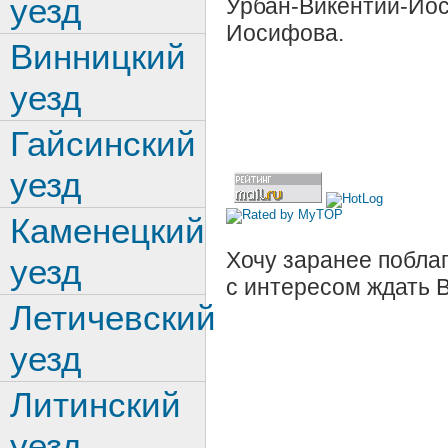
уезд
Урбан-Викентий-Ио
Иосифова.
Винницкий
уезд
Гайсинский
уезд
Каменецкий
Хочу заранее поблаг
уезд
с интересом ждать 
Летичевский
уезд
Литинский
уезд