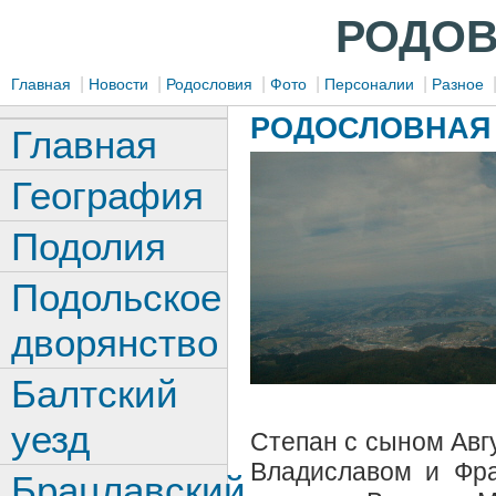
РОДОВ
|
|
|
|
|
Главная
Новости
Родословия
Фото
Персоналии
Разное
РОДОСЛОВНАЯ 
Главная
География
Подолия
Подольское
дворянство
Балтский
уезд
Степан с сыном Авг
Владиславом и Фра
Брацлавский