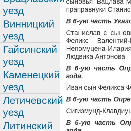
сыновья Вацлава-М
уезд
праправнуки Станис
В 6-ую часть Указо
Винницкий
Станислав с сынов
уезд
Феликс Валентий
Гайсинский
Непомуцена-Илари
Людвика Антонова
уезд
В 6-ую часть Оп
Каменецкий
года.
уезд
Иван сын Феликса Ф
Летичевский
В 6-ую часть Опре
уезд
Сигизмунд-Клавдиу
В 6-ую часть Оп
Литинский
года.