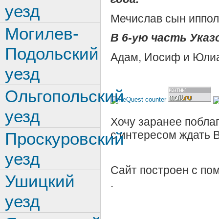
уезд
Мечислав сын иппол
Могилев-
В 6-ую часть Указо
Подольский
Адам, Иосиф и Юлиа
уезд
Ольгопольский
уезд
Хочу заранее поблаг
с интересом ждать 
Проскуровский
уезд
Сайт построен с п
Ушицкий
.
уезд