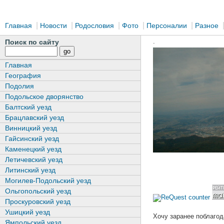
|
|
|
|
|
Главная
Новости
Родословия
Фото
Персоналии
Разное
.
Поиск по сайту
Главная
География
Подолия
Подольское дворянство
Балтский уезд
Брацлавский уезд
Винницкий уезд
Гайсинский уезд
Каменецкий уезд
Летичевский уезд
Литинский уезд
Могилев-Подольский уезд
Ольгопольский уезд
Проскуровский уезд
Ушицкий уезд
Хочу заранее поблагод
Ямпольский уезд