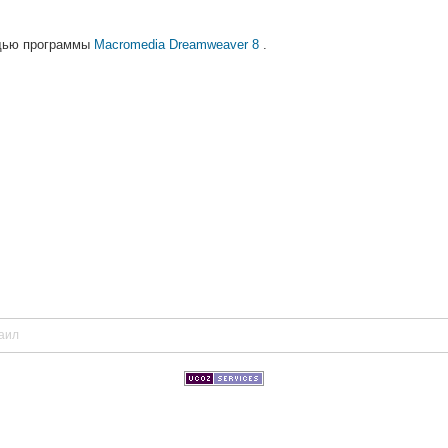
ощью программы
Macromedia Dreamweaver 8
.
аил