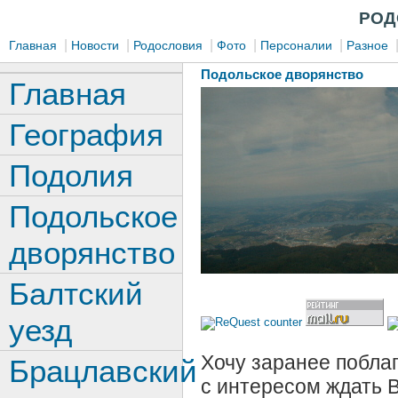
РОД
|
|
|
|
|
Главная
Новости
Родословия
Фото
Персоналии
Разное
Подольское дворянство
Главная
География
Подолия
Подольское
дворянство
Балтский
уезд
Хочу заранее поблаг
Брацлавский
с интересом ждать 