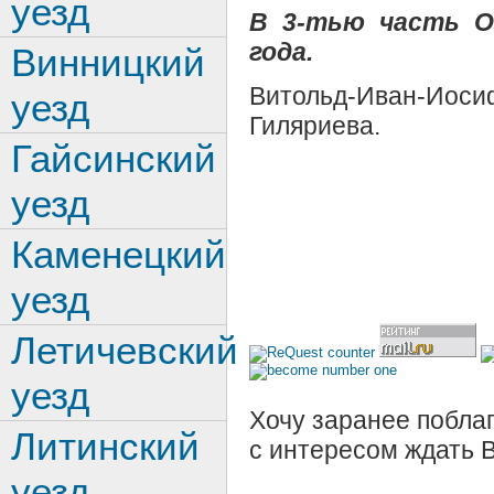
уезд
В
3-тью часть Оп
года.
Винницкий
Витольд-Иван-Ио
уезд
Гиляриева.
Гайсинский
уезд
Каменецкий
уезд
Летичевский
уезд
Хочу заранее поблаг
Литинский
с интересом ждать 
уезд