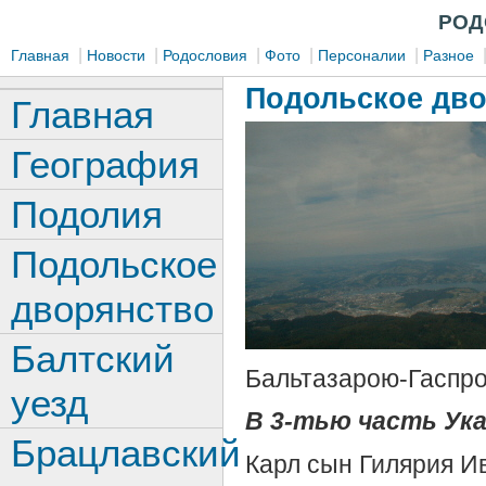
РОД
|
|
|
|
|
Главная
Новости
Родословия
Фото
Персоналии
Разное
Подольское дв
Главная
География
Подолия
Подольское
дворянство
Балтский
Бальтазарою-Гаспро
уезд
В
3-тью часть Указ
Брацлавский
Карл сын Гилярия И