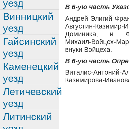
уезд
В 6-ую часть Указо
Винницкий
Андрей-Элигий-Фра
Августин-Казимир-
уезд
Доминика, и Фло
Гайсинский
Михаил-Войцех-Ма
внуки Войцеха.
уезд
В 6-ую часть Опре
Каменецкий
Виталис-Антоний-
уезд
Казимирова-Иванов
Летичевский
уезд
Литинский
уезд