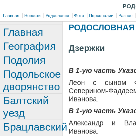
РОД
|
|
|
|
|
Главная
Новости
Родословия
Фото
Персоналии
Разное
РОДОСЛОВНАЯ 
Главная
География
Дзержки
Подолия
В 1-ую часть Указо
Подольское
Леон с сыном Фр
дворянство
Северином-Фаддее
Балтский
Иванова.
уезд
В 1-ую часть Указ
Александр и Вла
Брацлавский
Иванова.