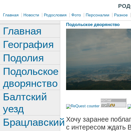
РОД
|
|
|
|
|
Главная
Новости
Родословия
Фото
Персоналии
Разное
Подольское дворянство
Главная
География
Подолия
Подольское
дворянство
Балтский
уезд
Хочу заранее поблаг
Брацлавский
с интересом ждать 