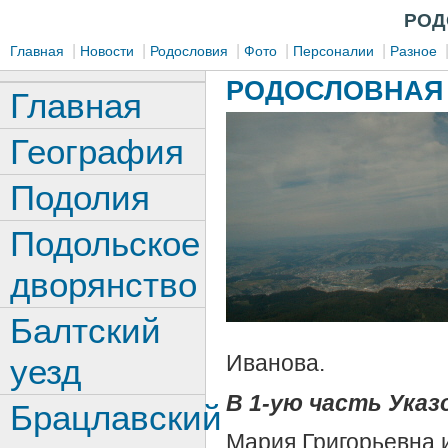
РОД
|
|
|
|
|
Главная
Новости
Родословия
Фото
Персоналии
Разное
РОДОСЛОВНАЯ 
Главная
География
Подолия
Подольское
дворянство
Балтский
Иванова.
уезд
В 1-ую часть Указо
Брацлавский
Мария Григорьевна и