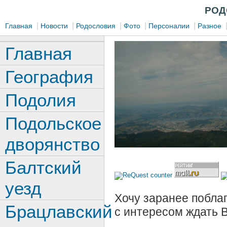
РОД
|
|
|
|
|
Главная
Новости
Родословия
Фото
Персоналии
Разное
Главная
География
Подолия
Подольское
дворянство
Балтский
уезд
Хочу заранее поблаг
Брацлавский
с интересом ждать 