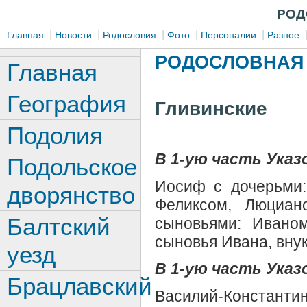
РОД
|
|
|
|
|
Главная
Новости
Родословия
Фото
Персоналии
Разное
РОДОСЛОВНАЯ 
Главная
География
Гливинские
Подолия
В 1-ую часть Указо
Подольское
Иосиф с дочерьми
дворянство
Феликсом, Люциа
Балтский
сыновьями: Иваном
сыновья Ивана, вну
уезд
В 1-ую часть Указо
Брацлавский
Василий-Константин