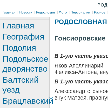
РОД
|
|
|
|
|
Главная
Новости
Родословия
Фото
Персоналии
Разное
РОДОСЛОВНАЯ 
Главная
География
Гонсиоровские
Подолия
В 1-ую часть указо
Подольское
Яков-Аполлинарий
дворянство
Феликса-Антона, вну
Балтский
В 1-ую часть указо
уезд
Алекссандр с сыно
внук Матвея, правн
Брацлавский