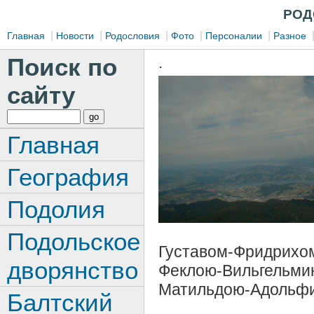
РОД
|
|
|
|
|
Главная
Новости
Родословия
Фото
Персоналии
Разное
Поиск по
.
сайту
Главная
География
Подолия
Подольское
Густавом-Фридрихо
дворянство
Феклою-Вильгел
Матильдою-Адольфи
Балтский