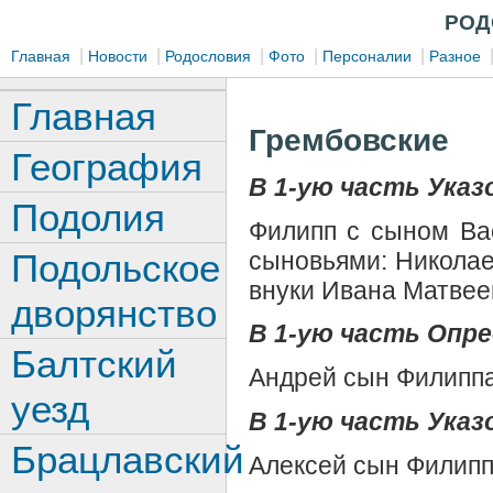
РОД
|
|
|
|
|
Главная
Новости
Родословия
Фото
Персоналии
Разное
Главная
Грембовские
География
В 1-ую часть Указ
Подолия
Филипп с сыном Ва
сыновьями: Николае
Подольское
внуки Ивана Матвее
дворянство
В 1-ую часть Опре
Балтский
Андрей сын Филипп
уезд
В 1-ую часть Указо
Брацлавский
Алексей сын Филипп