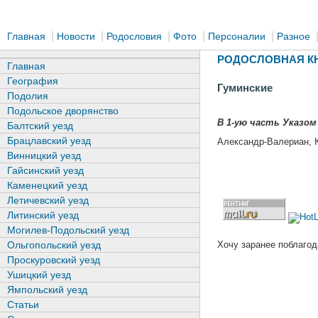
|
|
|
|
|
Главная
Новости
Родословия
Фото
Персоналии
Разное
РОДОСЛОВНАЯ КН
Главная
География
Гуминские
Подолия
Подольское дворянство
В 1-ую часть Указом
Балтский уезд
Брацлавский уезд
Александр-Валериан, 
Винницкий уезд
Гайсинский уезд
Каменецкий уезд
Летичевский уезд
Литинский уезд
Могилев-Подольский уезд
Хочу заранее поблагод
Ольгопольский уезд
Проскуровский уезд
Ушицкий уезд
Ямпольский уезд
Статьи