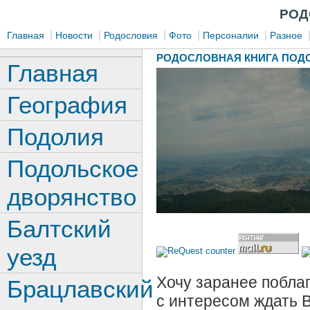
РОД
|
|
|
|
|
Главная
Новости
Родословия
Фото
Персоналии
Разное
РОДОСЛОВНАЯ КНИГА ПОДО
Главная
География
Подолия
Подольское
дворянство
Балтский
уезд
Хочу заранее поблаг
Брацлавский
с интересом ждать 